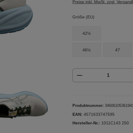
Preise inkl. MwSt. zzgl. Versan
Größe (EU)
42½
46½
47
Produkt Anzahl: Gi
Produktnummer:
3460610536194
EAN:
4571633747595
Hersteller-Nr.:
1011C143 250