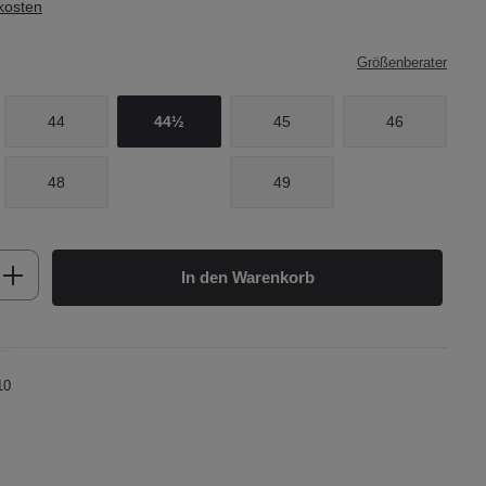
dkosten
Größenberater
44
44½
45
46
48
49
b den gewünschten Wert ein oder benutze d
In den Warenkorb
10