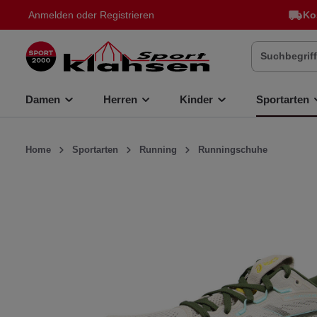
Anmelden
oder
Registrieren
Ko
inhalt springen
Damen
Herren
Kinder
Sportarten
Home
Sportarten
Running
Runningschuhe