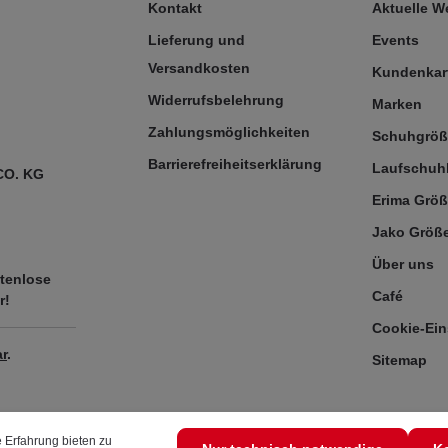
Kontakt
Aktuelle 
Lieferung und
Events
Versandkosten
Kundenkar
Widerrufsbelehrung
Marken
Zahlungsmöglichkeiten
Schuhgrö
Barrierefreiheitserklärung
Laufschuh
CO. KG
Erima Größ
Jako Größe
Über uns
tenlose
Café
r!
Cookie-Ein
r
.
Sitemap
 Erfahrung bieten zu