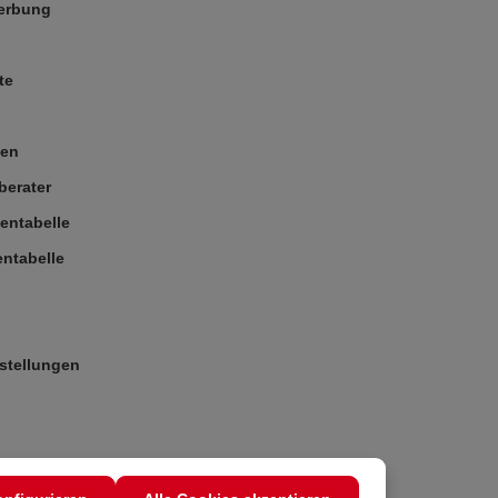
Werbung
te
ßen
berater
entabelle
ntabelle
stellungen