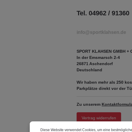
Tel. 04962 / 91360
info@sportklahsen.de
SPORT KLAHSEN GMBH + 
In der Emsmarsch 2-4
26871 Aschendorf
Deutschland
Wir haben mehr als
250 kos
Parkplätze
direkt vor der Tü
Zu unserem
Kontaktformula
Vertrag widerrufen
Diese Website verwendet Cookies, um eine bestmögliche