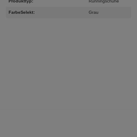
Produkttyp:
Runningschuhe
FarbeSelekt:
Grau