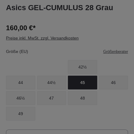
Asics GEL-CUMULUS 28 Grau
160,00 €*
Preise inkl. MwSt. zzgl. Versandkosten
Größe (EU)
Größenberater
42½
44
44½
45
46
46½
47
48
49
Produkt Anzahl: Gib den gewünschten Wert e