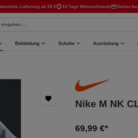
stenfreie Lieferung ab 50 €
14 Tage Widerrufsrecht
Sicher be
Bekleidung
Schuhe
Ausrüstung
Nike M NK C
69,99 €*