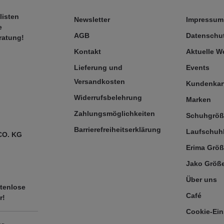
listen
Newsletter
Impressum
e
AGB
Datenschut
ratung!
Kontakt
Aktuelle 
Lieferung und
Events
Versandkosten
Kundenkar
Widerrufsbelehrung
Marken
Zahlungsmöglichkeiten
Schuhgrö
Barrierefreiheitserklärung
Laufschuh
CO. KG
Erima Größ
Jako Größe
Über uns
tenlose
Café
r!
Cookie-Ein