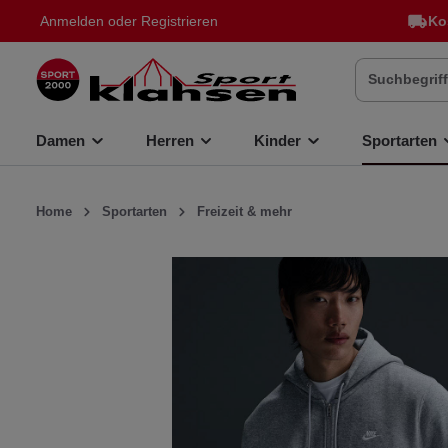
Anmelden
oder
Registrieren
Ko
inhalt springen
Damen
Herren
Kinder
Sportarten
Home
Sportarten
Freizeit & mehr