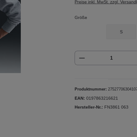
Preise inkl. MwSt. zzgl. Versan
Größe
S
Produkt Anzahl: Gi
Produktnummer:
2752770630410
EAN:
0197863216621
Hersteller-Nr.:
FN3861 063