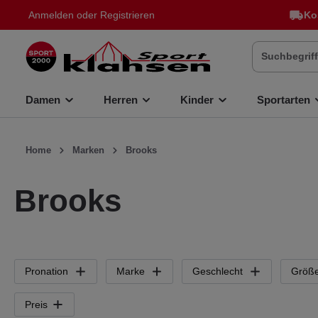
Anmelden
oder
Registrieren
Ko
inhalt springen
Damen
Herren
Kinder
Sportarten
Home
Marken
Brooks
Brooks
Pronation
Marke
Geschlecht
Größ
Preis