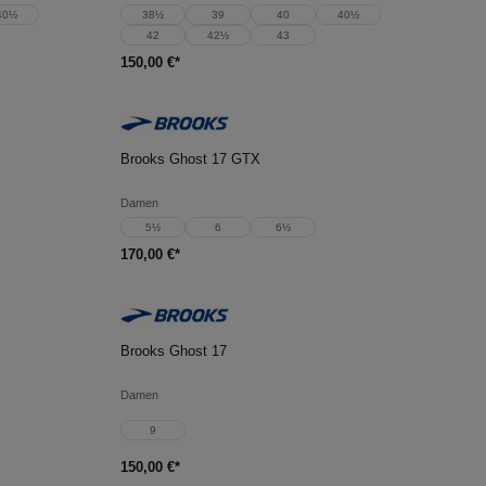
40½
38½
39
40
40½
42
42½
43
150,00 €*
In den Warenkorb
Brooks Ghost 17 GTX
Damen
5½
6
6½
170,00 €*
In den Warenkorb
Brooks Ghost 17
Damen
9
150,00 €*