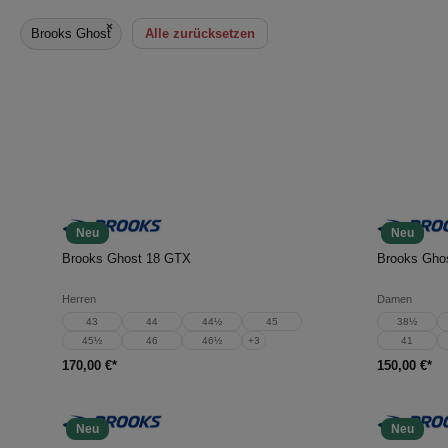
×
Brooks Ghost
Alle zurücksetzen
Neu
Neu
In den Warenkorb
In d
Brooks Ghost 18 GTX
Brooks Gho
Herren
Damen
43
44
44½
45
38½
45½
46
46½
+
3
41
170,00 €*
150,00 €*
Neu
Neu
In den Warenkorb
In d