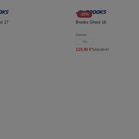
-20%
en Warenkorb
In den Warenkorb
st 17
Brooks Ghost 16
Damen
5½
119,90 €*
150,00 €*