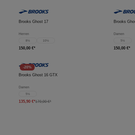
In den Warenkorb
In d
Brooks Ghost 17
Brooks Gho
Herren
Damen
8½
10½
5½
150,00 €*
150,00 €*
-20%
In den Warenkorb
Brooks Ghost 16 GTX
Damen
5½
135,90 €*
170,00 €*