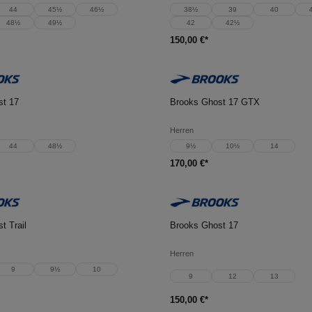
44
45½
46½
38½
39
40
48½
49½
42
42½
150,00 €*
en Warenkorb
In den Warenkorb
st 17
Brooks Ghost 17 GTX
Herren
44
48½
9½
10½
14
170,00 €*
en Warenkorb
In den Warenkorb
t Trail
Brooks Ghost 17
Herren
9
9½
10
9
12
13
150,00 €*