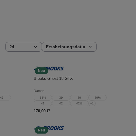
Neu
In den Warenkorb
Brooks Ghost 18 GTX
Damen
45
38½
39
40
40½
41
42
42½
+
1
170,00 €*
Neu
In den Warenkorb