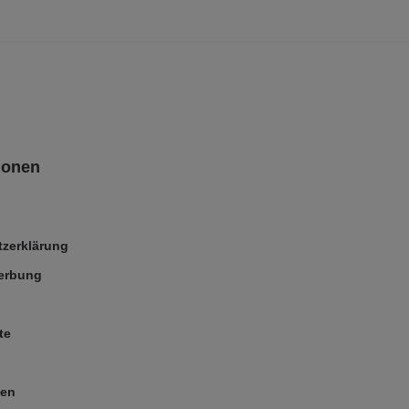
ionen
zerklärung
Werbung
te
ßen