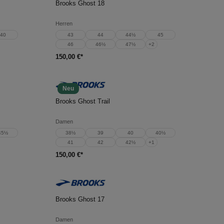
Brooks Ghost 18
Herren
40
43
44
44½
45
46
46½
47½
+
2
150,00 €*
Neu
In den Warenkorb
Brooks Ghost Trail
Damen
45½
38½
39
40
40½
41
42
42½
+
1
150,00 €*
In den Warenkorb
Brooks Ghost 17
Damen