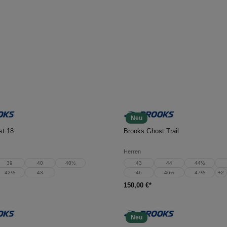
Neu
en Warenkorb
In den Warenkorb
st 18
Brooks Ghost Trail
Herren
39
40
40½
43
44
44½
42½
43
46
46½
47½
+
2
150,00 €*
Neu
en Warenkorb
In den Warenkorb