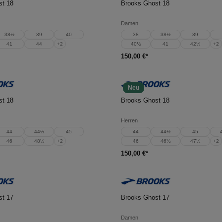
st 18
Brooks Ghost 18
Damen
38½
39
40
38
38½
39
41
44
+
2
40½
41
42½
+
2
150,00 €*
Neu
en Warenkorb
In den Warenkorb
st 18
Brooks Ghost 18
Herren
44
44½
45
44
44½
45
46
48½
+
2
46
46½
47½
+
2
150,00 €*
en Warenkorb
In den Warenkorb
st 17
Brooks Ghost 17
Damen