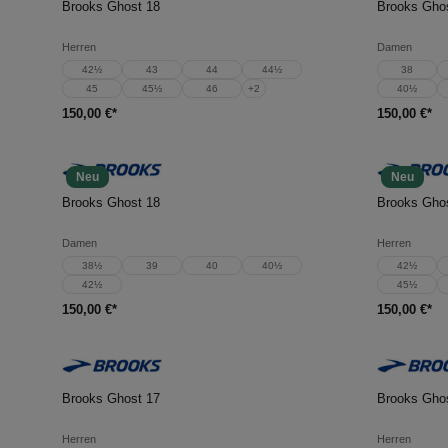
Brooks Ghost 18
Brooks Gho
Herren
Damen
42½
43
44
44½
38
45
45½
46
+
2
40½
150,00 €*
150,00 €*
Neu
Neu
In den Warenkorb
In d
Brooks Ghost 18
Brooks Gho
Damen
Herren
38½
39
40
40½
42½
42½
45½
150,00 €*
150,00 €*
In den Warenkorb
In d
Brooks Ghost 17
Brooks Gho
Herren
Herren