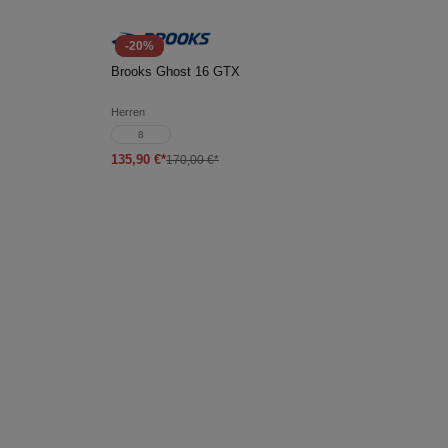
-20%
In den Warenkorb
Brooks Ghost 16 GTX
Herren
8
135,90 €*
170,00 €*