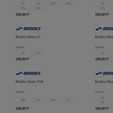
43
44
45½
46½
43
47½
49½
47½
150,00 €*
150,00 €*
In den Warenkorb
In d
Brooks Ghost 17
Brooks Gho
Damen
Herren
39
42½
43
150,00 €*
150,00 €*
In den Warenkorb
In d
Brooks Ghost Trail
Brooks Ghos
Damen
Herren
8½
38½
40
40½
43
12
150,00 €*
150,00 €*