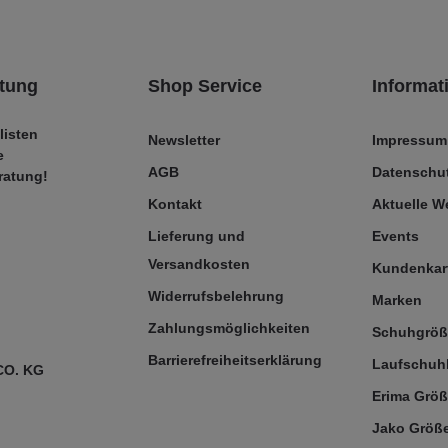
tung
Shop Service
Informat
listen
Newsletter
Impressum
e
AGB
Datenschut
ratung!
Kontakt
Aktuelle 
Lieferung und
Events
Versandkosten
Kundenkar
Widerrufsbelehrung
Marken
Zahlungsmöglichkeiten
Schuhgrö
Barrierefreiheitserklärung
Laufschuh
CO. KG
Erima Größ
Jako Größe