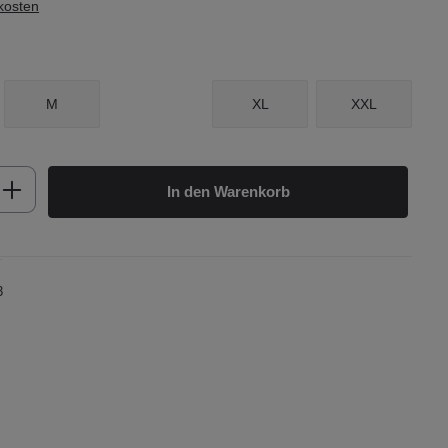
dkosten
M
XL
XXL
b den gewünschten Wert ein oder benutze d
In den Warenkorb
3