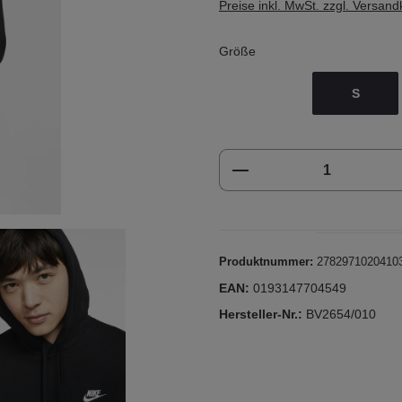
Preise inkl. MwSt. zzgl. Versan
Größe
S
Produkt Anzahl: Gi
Produktnummer:
2782971020410
EAN:
0193147704549
Hersteller-Nr.:
BV2654/010