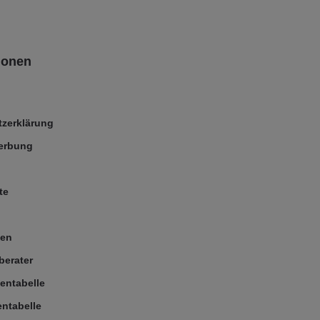
ionen
zerklärung
Werbung
te
ßen
berater
entabelle
ntabelle