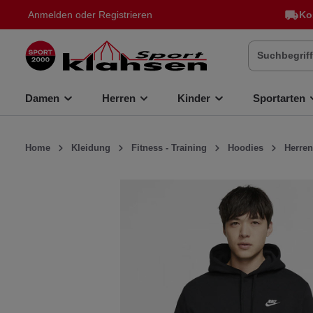
Anmelden
oder
Registrieren
Ko
inhalt springen
Damen
Herren
Kinder
Sportarten
Home
Kleidung
Fitness - Training
Hoodies
Herren