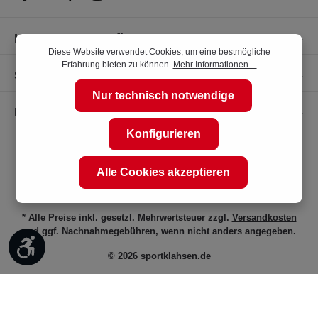
Kompetente Kaufberatung
Diese Website verwendet Cookies, um eine bestmögliche
Erfahrung bieten zu können.
Mehr Informationen ...
Shop Service
Nur technisch notwendige
Informationen
Konfigurieren
Alle Cookies akzeptieren
* Alle Preise inkl. gesetzl. Mehrwertsteuer zzgl.
Versandkosten
und ggf. Nachnahmegebühren, wenn nicht anders angegeben.
Werkzeugleiste anzeigen
© 2026 sportklahsen.de
Vertrag widerrufen