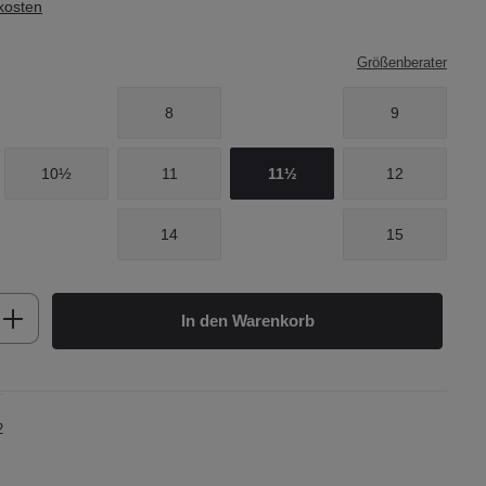
dkosten
Größenberater
8
9
10½
11
11½
12
14
15
b den gewünschten Wert ein oder benutze d
In den Warenkorb
2