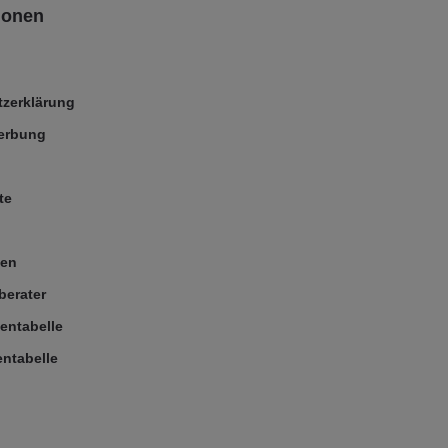
ionen
zerklärung
Werbung
te
ßen
berater
entabelle
ntabelle