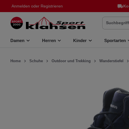
Anmelden
oder
Registrieren
Ko
inhalt springen
Damen
Herren
Kinder
Sportarten
Home
Schuhe
Outdoor und Trekking
Wanderstiefel