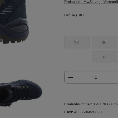
Preise inkl. MwSt. zzgl. Versan
Größe (UK)
9½
10
13
Produkt Anzahl: Gi
Produktnummer:
3643070360021
EAN:
4063606836820