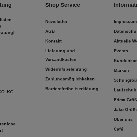
tung
Shop Service
Informat
listen
Newsletter
Impressum
e
AGB
Datenschut
ratung!
Kontakt
Aktuelle 
Lieferung und
Events
Versandkosten
Kundenkar
Widerrufsbelehrung
Marken
Zahlungsmöglichkeiten
Schuhgrö
Barrierefreiheitserklärung
Laufschuh
CO. KG
Erima Größ
Jako Größe
Über uns
tenlose
Café
r!