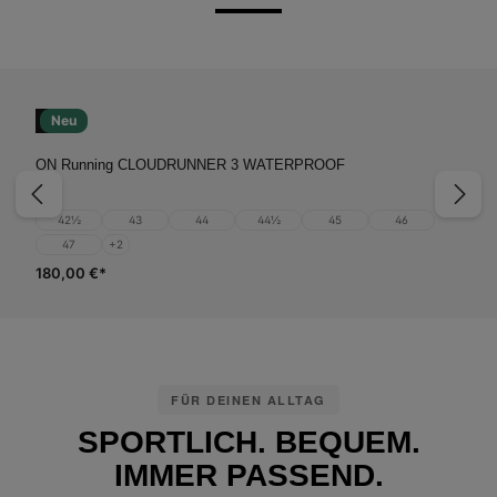
Neu
ON Running CLOUDRUNNER 3 WATERPROOF
42½
43
44
44½
45
46
47
+
2
180,00 €*
FÜR DEINEN ALLTAG
SPORTLICH. BEQUEM.
IMMER PASSEND.