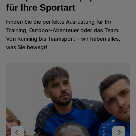
für Ihre Sportart
Finden Sie die perfekte Ausrüstung für Ihr
Training, Outdoor-Abenteuer oder das Team.
Von Running bis Teamsport – wir haben alles,
was Sie bewegt!
Bildergalerie überspringen
Teamsport Ausrüstung für Verein &amp; Training