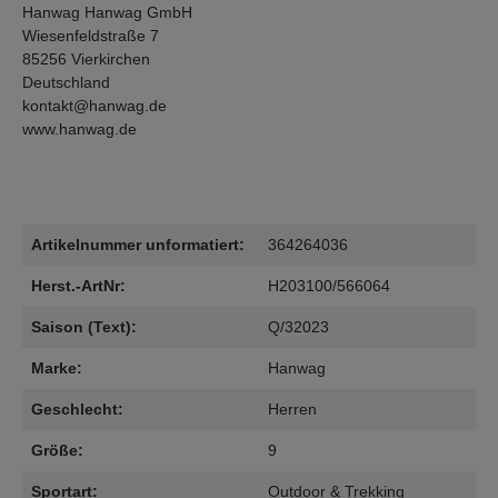
Hanwag Hanwag GmbH
Wiesenfeldstraße 7
85256 Vierkirchen
Deutschland
kontakt@hanwag.de
www.hanwag.de
Artikelnummer unformatiert:
364264036
Herst.-ArtNr:
H203100/566064
Saison (Text):
Q/32023
Marke:
Hanwag
Geschlecht:
Herren
Größe:
9
Sportart:
Outdoor & Trekking