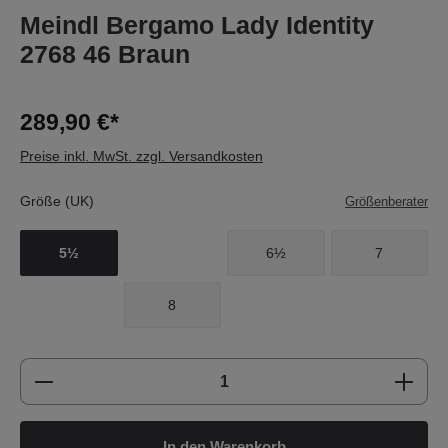
Meindl Bergamo Lady Identity
2768 46 Braun
289,90 €*
Preise inkl. MwSt. zzgl. Versandkosten
Größe (UK)
Größenberater
5½
6½
7
8
Produkt Anzahl: Gib den gewünschten Wert e
In den Warenkorb