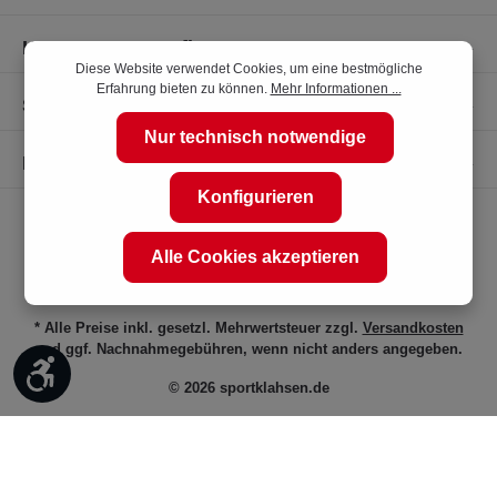
Kompetente Kaufberatung
Diese Website verwendet Cookies, um eine bestmögliche
Erfahrung bieten zu können.
Mehr Informationen ...
Shop Service
Nur technisch notwendige
Informationen
Konfigurieren
Alle Cookies akzeptieren
* Alle Preise inkl. gesetzl. Mehrwertsteuer zzgl.
Versandkosten
und ggf. Nachnahmegebühren, wenn nicht anders angegeben.
Werkzeugleiste anzeigen
© 2026 sportklahsen.de
Vertrag widerrufen