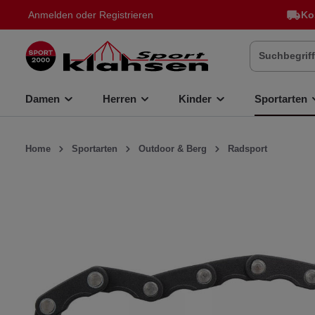
Anmelden
oder
Registrieren
Ko
inhalt springen
Damen
Herren
Kinder
Sportarten
Home
Sportarten
Outdoor & Berg
Radsport