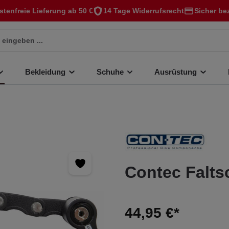
stenfreie Lieferung ab 50 €
14 Tage Widerrufsrecht
Sicher be
Bekleidung
Schuhe
Ausrüstung
Contec Falts
44,95 €*