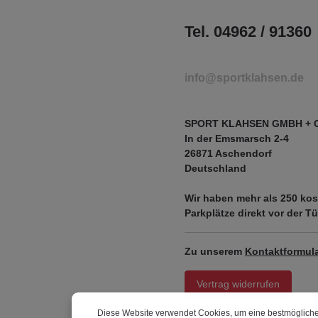
Tel. 04962 / 91360
info@sportklahsen.de
SPORT KLAHSEN GMBH + 
In der Emsmarsch 2-4
26871 Aschendorf
Deutschland
Wir haben mehr als
250 kos
Parkplätze
direkt vor der Tü
Zu unserem
Kontaktformula
Vertrag widerrufen
Diese Website verwendet Cookies, um eine bestmögliche