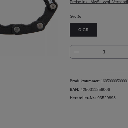
Preise inkl. MwSt. zzgl. Versan
Größe
O.GR
Produkt Anzahl: Gi
Produktnummer:
1605900050990
EAN:
4250311356006
Hersteller-Nr.:
03529898