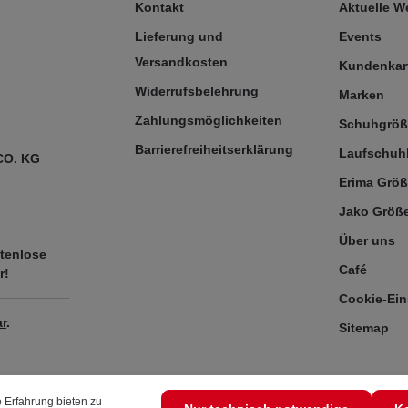
Kontakt
Aktuelle 
Lieferung und
Events
Versandkosten
Kundenkar
Widerrufsbelehrung
Marken
Zahlungsmöglichkeiten
Schuhgrö
Barrierefreiheitserklärung
Laufschuh
CO. KG
Erima Größ
Jako Größe
Über uns
tenlose
Café
r!
Cookie-Ein
r
.
Sitemap
 Erfahrung bieten zu