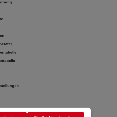
Werbung
te
ßen
berater
entabelle
ntabelle
stellungen