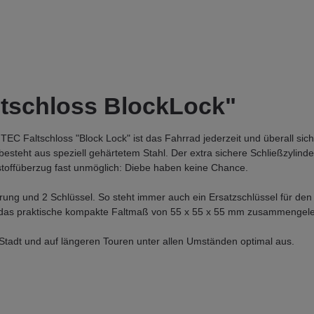
ltschloss BlockLock"
EC Faltschloss "Block Lock" ist das Fahrrad jederzeit und überall siche
esteht aus speziell gehärtetem Stahl. Der extra sichere Schließzylind
tstoffüberzug fast unmöglich: Diebe haben keine Chance.
ng und 2 Schlüssel. So steht immer auch ein Ersatzschlüssel für den F
auf das praktische kompakte Faltmaß von 55 x 55 x 55 mm zusammengel
tadt und auf längeren Touren unter allen Umständen optimal aus.