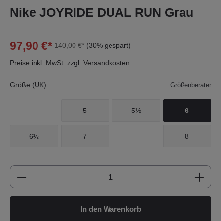
Nike JOYRIDE DUAL RUN Grau
97,90 €*
140,00 €*
(30% gespart)
Preise inkl. MwSt. zzgl. Versandkosten
Größe (UK)
Größenberater
5
5½
6
6½
7
8
Produkt Anzahl: Gib den gewünschten Wert e
In den Warenkorb