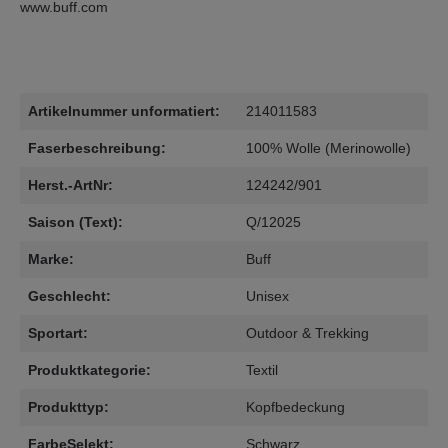
www.buff.com
Artikelnummer unformatiert:
214011583
Faserbeschreibung:
100% Wolle (Merinowolle)
Herst.-ArtNr:
124242/901
Saison (Text):
Q/12025
Marke:
Buff
Geschlecht:
Unisex
Sportart:
Outdoor & Trekking
Produktkategorie:
Textil
Produkttyp:
Kopfbedeckung
FarbeSelekt:
Schwarz