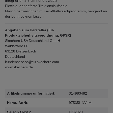
Integrierter, 2,5 cm hoher Absatz
Flexible, abriebfeste Traktionslaufsohle
Maschinenwaschbar im Fein-/Kaltwaschprogramm, hängend an
der Luft trocknen lassen
Angaben zum Hersteller (EU-
Produktsicherheitsverordnung, GPSR)
Skechers USA Deutschland GmbH
Waldstraße 66
63128 Dietzenbach
Deutschland
kundenservice@eu.skechers.com
www.skechers.de
Artikelnummer unformatiert:
314983482
Herst.-ArtNr:
97535L NVLM
Saison (Text):
Q/32020