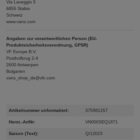
Via Laveggio 5
6855 Stabio
Schweiz
www.vans.com
Angaben zur verantwortlichen Person (EU-
Produktsicherheitsverordnung, GPSR)
VF Europe B.V.
Posthofbrug 2-4
2600 Antwerpen
Bulgarien
vans_shop_de@vfc.com
Artikelnummer unformatiert:
375981257
Herst.-ArtNr:
VN000SEQ1871
Saison (Text):
Q/12023