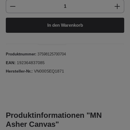
Produkt Anzahl: Gib den gewünschten Wert e
In den Warenkorb
Produktnummer:
37598125700704
EAN:
192364837085
Hersteller-Nr.:
VN000SEQ1871
Produktinformationen "MN
Asher Canvas"