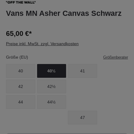
Vans MN Asher Canvas Schwarz
65,00 €*
Preise inkl. MwSt. zzgl. Versandkosten
Größe (EU)
Größenberater
40
40½
41
42
42½
44
44½
47