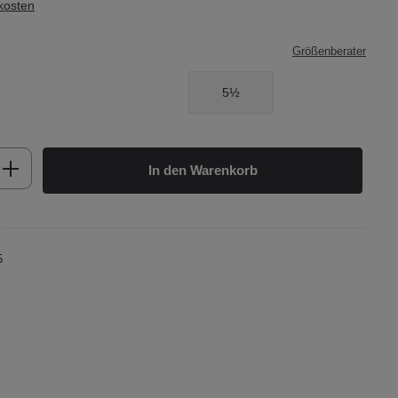
dkosten
Größenberater
5½
b den gewünschten Wert ein oder benutze d
In den Warenkorb
5