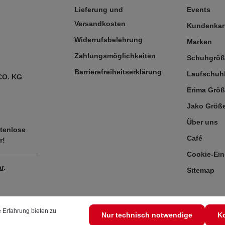
Lieferung und
Events
Versandkosten
Kundenkar
Widerrufsbelehrung
Marken
Zahlungsmöglichkeiten
Schuhgrö
Barrierefreiheitserklärung
Laufschuh
CO. KG
Erima Größ
Jako Größe
Über uns
tenlose
Café
r!
Cookie-Ein
r
.
Sitemap
 Erfahrung bieten zu
Nur technisch notwendige
Ko