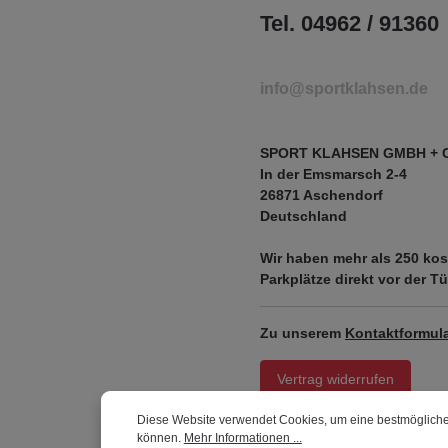
Tel. 04962 / 91360
info@sportklahsen.de
SPORT KLAHSEN GMBH + 
In der Emsmarsch 2-4
26871 Aschendorf
Deutschland
Wir haben mehr als
250 kos
Parkplätze
direkt vor der Tü
Zu unserem
Kontaktformula
Vertrag widerrufen
Diese Website verwendet Cookies, um eine bestmögliche
können.
Mehr Informationen ...