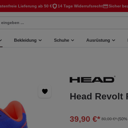
stenfreie Lieferung ab 50 €
14 Tage Widerrufsrecht
Sicher be
Bekleidung
Schuhe
Ausrüstung
Head Revolt 
39,90 €*
80,00 €*
(50% 