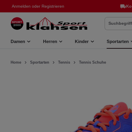
Anmelden
oder
Registrieren
Ko
inhalt springen
Damen
Herren
Kinder
Sportarten
Home
Sportarten
Tennis
Tennis Schuhe