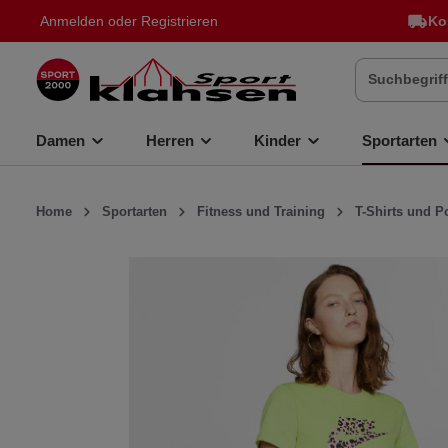
Anmelden
oder
Registrieren
Ko
inhalt springen
Damen
Herren
Kinder
Sportarten
Home
Sportarten
Fitness und Training
T-Shirts und P