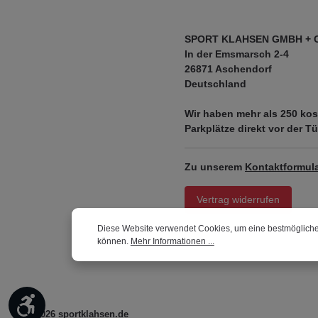
SPORT KLAHSEN GMBH + 
In der Emsmarsch 2-4
26871 Aschendorf
Deutschland
Wir haben mehr als
250 kos
Parkplätze
direkt vor der Tü
Zu unserem
Kontaktformula
Vertrag widerrufen
Diese Website verwendet Cookies, um eine bestmögliche
können.
Mehr Informationen ...
Werkzeugleiste anzeigen
© 2026 sportklahsen.de