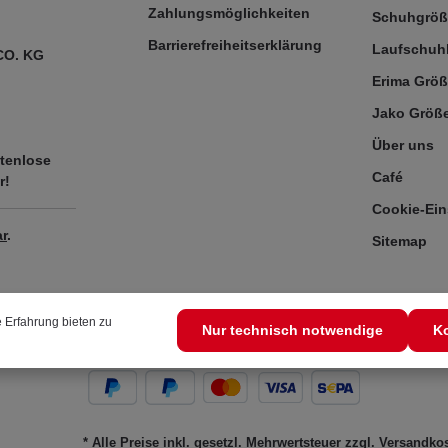
Zahlungsmöglichkeiten
Schuhgrö
Barrierefreiheitserklärung
Laufschuh
CO. KG
Erima Größ
Jako Größe
Über uns
tenlose
Café
r!
Cookie-Ein
r
.
Sitemap
 Erfahrung bieten zu
Nur technisch notwendige
Ko
* Alle Preise inkl. gesetzl. Mehrwertsteuer zzgl.
Versandko