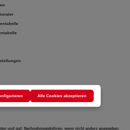
ßen
berater
entabelle
ntabelle
stellungen
nfigurieren
Alle Cookies akzeptieren
sten
und ggf. Nachnahmegebühren, wenn nicht anders angegeben.