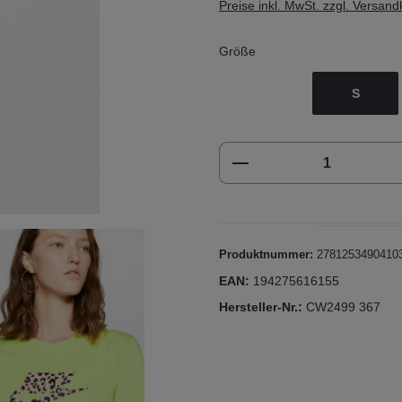
Preise inkl. MwSt. zzgl. Versan
Größe
S
Produkt Anzahl: Gi
Produktnummer:
2781253490410
EAN:
194275616155
Hersteller-Nr.:
CW2499 367