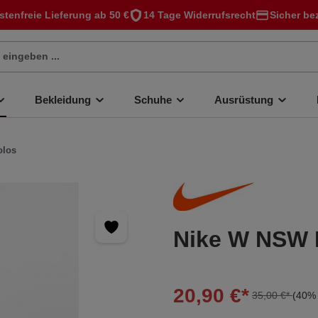
stenfreie Lieferung ab 50 €
14 Tage Widerrufsrecht
Sicher be
Bekleidung
Schuhe
Ausrüstung
olos
Nike W NSW 
20,90 €*
35,00 €*
(40% 