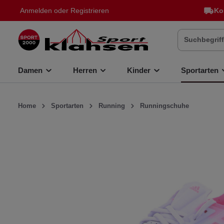
Anmelden
oder
Registrieren
Ko
inhalt springen
Damen
Herren
Kinder
Sportarten
Home
Sportarten
Running
Runningschuhe