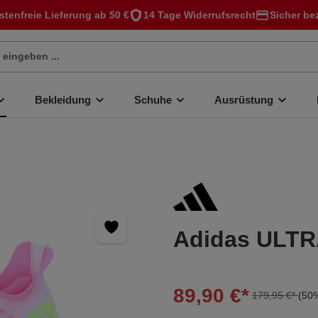
stenfreie Lieferung ab 50 €
14 Tage Widerrufsrecht
Sicher be
Bekleidung
Schuhe
Ausrüstung
Adidas ULT
89,90 €*
179,95 €*
(50%