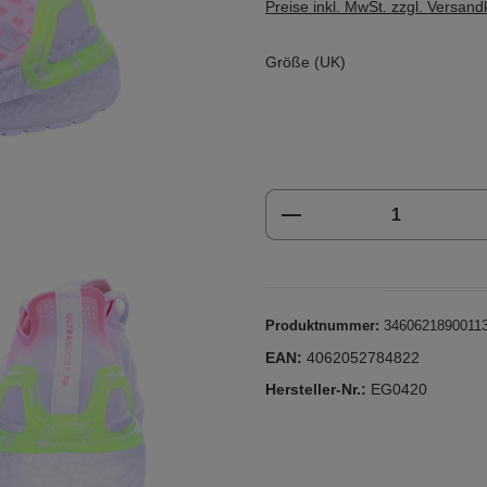
Preise inkl. MwSt. zzgl. Versan
Größe (UK)
Produkt Anzahl: Gi
Produktnummer:
3460621890011
EAN:
4062052784822
Hersteller-Nr.:
EG0420