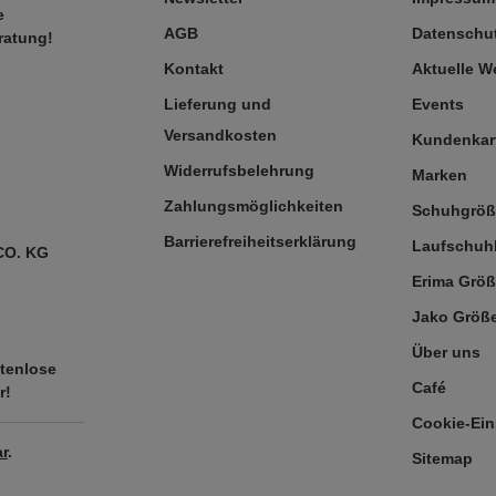
e
AGB
Datenschut
ratung!
Kontakt
Aktuelle 
Lieferung und
Events
Versandkosten
Kundenkar
Widerrufsbelehrung
Marken
Zahlungsmöglichkeiten
Schuhgrö
Barrierefreiheitserklärung
Laufschuh
CO. KG
Erima Größ
Jako Größe
Über uns
tenlose
Café
r!
Cookie-Ein
r
.
Sitemap