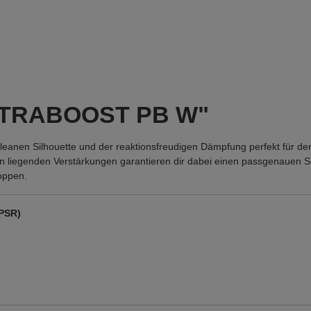
ULTRABOOST PB W"
 cleanen Silhouette und der reaktionsfreudigen Dämpfung perfekt für de
en liegenden Verstärkungen garantieren dir dabei einen passgenauen Si
toppen.
GPSR)