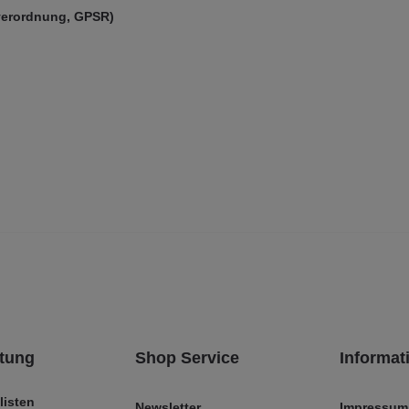
verordnung, GPSR)
tung
Shop Service
Informat
listen
Newsletter
Impressum