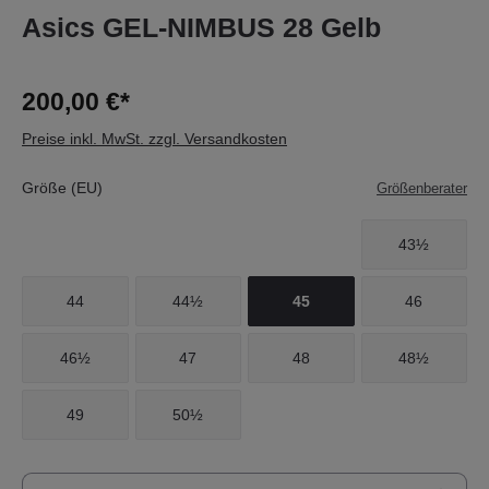
Asics GEL-NIMBUS 28 Gelb
200,00 €*
Preise inkl. MwSt. zzgl. Versandkosten
Größe (EU)
Größenberater
43½
44
44½
45
46
46½
47
48
48½
49
50½
Produkt Anzahl: Gib den gewünschten Wert e