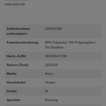
www.asics.de
Artikelnummer
246591590
unformatiert:
Faserbeschreibung:
88% Polyamid / 9% Polypropylen /
3% Elasthan
Herst.-ArtNr:
3013B347/700
Saison (Text):
Q/32026
Marke:
Asics
Geschlecht:
Unisex
Größe:
M
Sportart:
Running