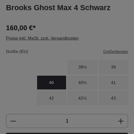
Brooks Ghost Max 4 Schwarz
160,00 €*
Preise inkl. MwSt. zzgl. Versandkosten
Größe (EU)
Größenberater
38½
39
40
40½
41
42
42½
43
Produkt Anzahl: Gib den gewünschten Wert e