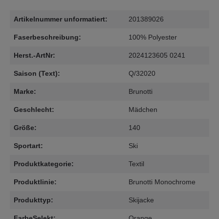
Artikelnummer unformatiert:
201389026
Faserbeschreibung:
100% Polyester
Herst.-ArtNr:
2024123605 0241
Saison (Text):
Q/32020
Marke:
Brunotti
Geschlecht:
Mädchen
Größe:
140
Sportart:
Ski
Produktkategorie:
Textil
Produktlinie:
Brunotti Monochrome
Produkttyp:
Skijacke
FarbeSelekt:
Orange