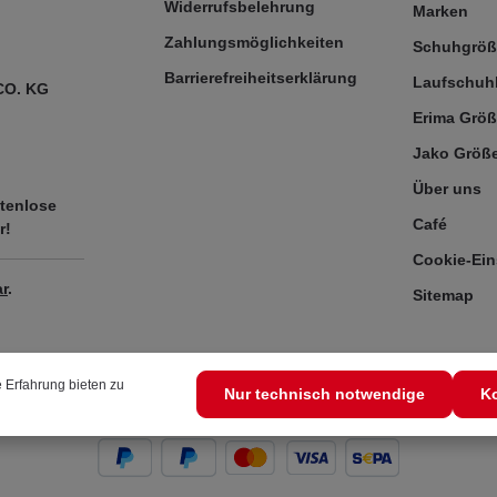
Widerrufsbelehrung
Marken
Zahlungsmöglichkeiten
Schuhgrö
Barrierefreiheitserklärung
Laufschuh
CO. KG
Erima Größ
Jako Größe
Über uns
tenlose
Café
r!
Cookie-Ein
r
.
Sitemap
 Erfahrung bieten zu
Nur technisch notwendige
Ko