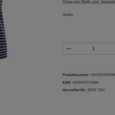
Preise inkl. MwSt. zzgl. Versan
Größe
Produkt Anzahl: Gi
Produktnummer:
2001250760500
EAN:
4009675715086
Hersteller-Nr.:
3079 7301