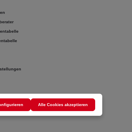
ßen
berater
entabelle
ntabelle
stellungen
nfigurieren
Alle Cookies akzeptieren