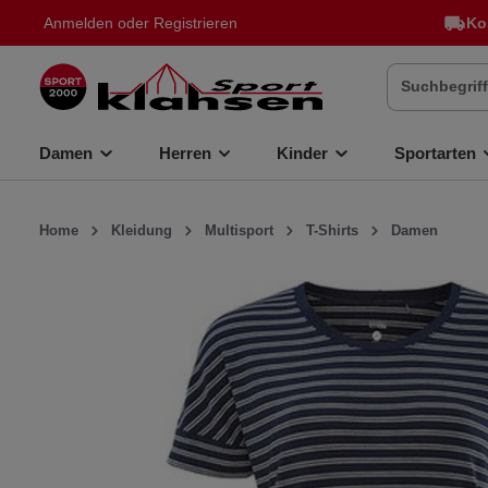
Anmelden
oder
Registrieren
Ko
inhalt springen
Damen
Herren
Kinder
Sportarten
Home
Kleidung
Multisport
T-Shirts
Damen