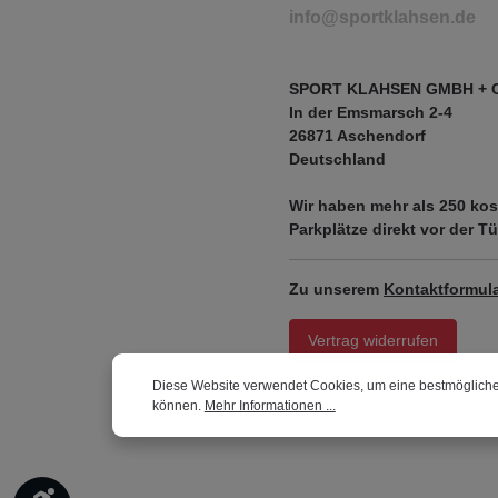
info@sportklahsen.de
SPORT KLAHSEN GMBH + 
In der Emsmarsch 2-4
26871 Aschendorf
Deutschland
Wir haben mehr als
250 kos
Parkplätze
direkt vor der Tü
Zu unserem
Kontaktformula
Vertrag widerrufen
Diese Website verwendet Cookies, um eine bestmögliche
können.
Mehr Informationen ...