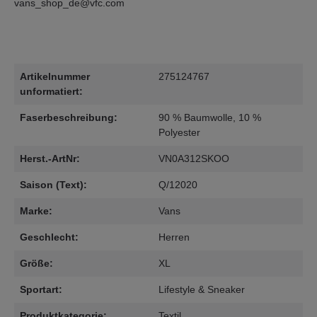
vans_shop_de@vfc.com
Artikelnummer
275124767
unformatiert:
Faserbeschreibung:
90 % Baumwolle, 10 %
Polyester
Herst.-ArtNr:
VN0A312SKOO
Saison (Text):
Q/12020
Marke:
Vans
Geschlecht:
Herren
Größe:
XL
Sportart:
Lifestyle & Sneaker
Produktkategorie:
Textil