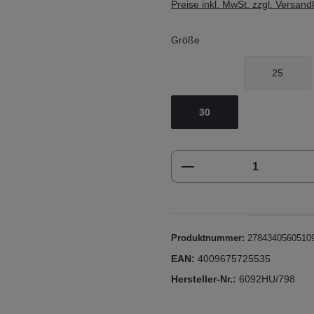
Preise inkl. MwSt. zzgl. Versan
Größe
25
30
Produkt Anzahl: Gi
Produktnummer:
2784340560510
EAN:
4009675725535
Hersteller-Nr.:
6092HU/798