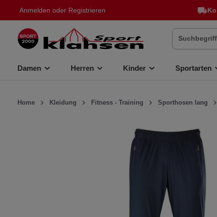
Anmelden
oder
Registrieren
Ko
inhalt springen
Damen
Herren
Kinder
Sportarten
Home
Kleidung
Fitness - Training
Sporthosen lang