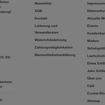
listen
Newsletter
Impressum
e
AGB
Datenschut
ratung!
Kontakt
Aktuelle 
Lieferung und
Events
Versandkosten
Kundenkar
Widerrufsbelehrung
Marken
Zahlungsmöglichkeiten
Schuhgrö
Barrierefreiheitserklärung
Laufschuh
CO. KG
Erima Größ
Jako Größe
Über uns
tenlose
Café
r!
Cookie-Ein
r
.
Sitemap