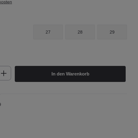
dkosten
27
28
29
b den gewünschten Wert ein oder benutze d
In den Warenkorb
9