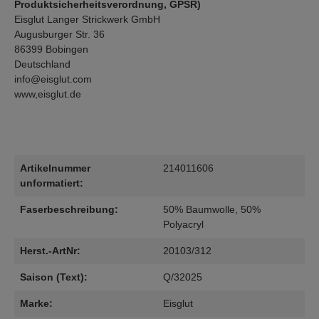
Produktsicherheitsverordnung, GPSR)
Eisglut Langer Strickwerk GmbH
Augusburger Str. 36
86399 Bobingen
Deutschland
info@eisglut.com
www,eisglut.de
Artikelnummer
214011606
unformatiert:
Faserbeschreibung:
50% Baumwolle, 50%
Polyacryl
Herst.-ArtNr:
20103/312
Saison (Text):
Q/32025
Marke:
Eisglut