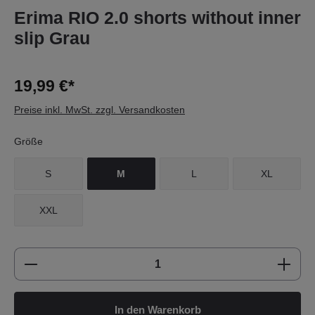
Erima RIO 2.0 shorts without inner
slip Grau
19,99 €*
Preise inkl. MwSt. zzgl. Versandkosten
Größe
S
M
L
XL
XXL
Produkt Anzahl: Gib den gewünschten Wert e
In den Warenkorb