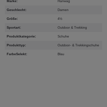
Marke:
Hanwag
Geschlecht:
Damen
Größe:
4½
Sportart:
Outdoor & Trekking
Produktkategorie:
Schuhe
Produkttyp:
Outdoor- & Trekkingschuhe
FarbeSelekt:
Blau