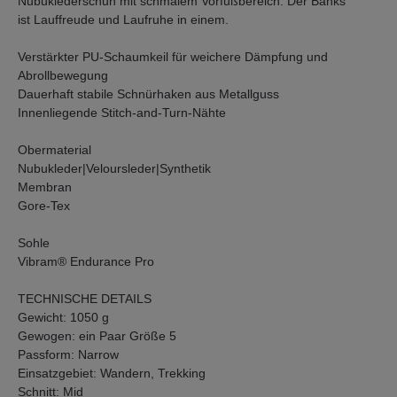
Nubuklederschuh mit schmalem Vorfußbereich. Der Banks
ist Lauffreude und Laufruhe in einem.
Verstärkter PU-Schaumkeil für weichere Dämpfung und
Abrollbewegung
Dauerhaft stabile Schnürhaken aus Metallguss
Innenliegende Stitch-and-Turn-Nähte
Obermaterial
Nubukleder|Veloursleder|Synthetik
Membran
Gore-Tex
Sohle
Vibram® Endurance Pro
TECHNISCHE DETAILS
Gewicht: 1050 g
Gewogen: ein Paar Größe 5
Passform: Narrow
Einsatzgebiet: Wandern, Trekking
Schnitt: Mid