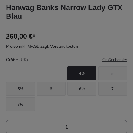
Hanwag Banks Narrow Lady GTX
Blau
260,00 €*
Preise inkl. MwSt. zzgl. Versandkosten
Größe (UK)
Größenberater
4½
5
5½
6
6½
7
7½
Produkt Anzahl: Gib den gewünschten Wert e