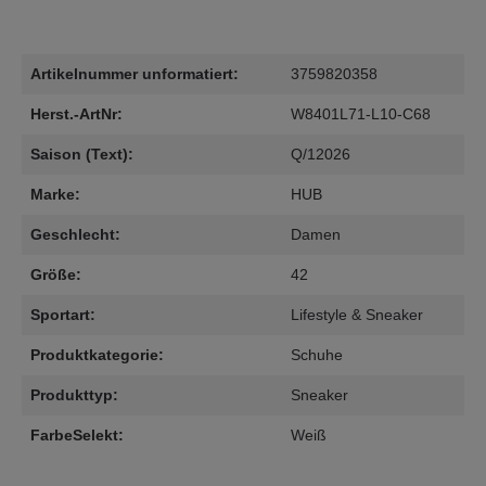
Artikelnummer unformatiert:
3759820358
Herst.-ArtNr:
W8401L71-L10-C68
Saison (Text):
Q/12026
Marke:
HUB
Geschlecht:
Damen
Größe:
42
Sportart:
Lifestyle & Sneaker
Produktkategorie:
Schuhe
Produkttyp:
Sneaker
FarbeSelekt:
Weiß