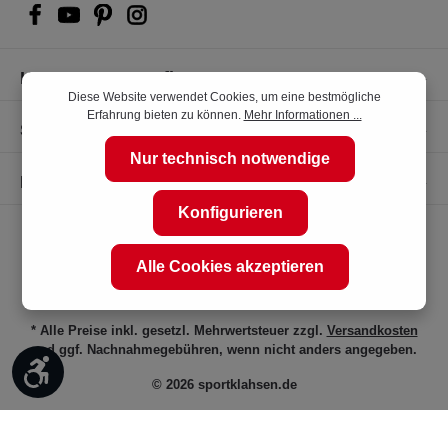
Kompetente Kaufberatung
Diese Website verwendet Cookies, um eine bestmögliche
Erfahrung bieten zu können.
Mehr Informationen ...
Shop Service
Nur technisch notwendige
Informationen
Konfigurieren
Alle Cookies akzeptieren
* Alle Preise inkl. gesetzl. Mehrwertsteuer zzgl.
Versandkosten
und ggf. Nachnahmegebühren, wenn nicht anders angegeben.
Werkzeugleiste anzeigen
© 2026 sportklahsen.de