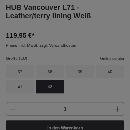
HUB Vancouver L71 -
Leather/terry lining Weiß
119,95 €*
Preise inkl. MwSt. zzgl. Versandkosten
Größe (EU)
Größenberater
37
38
39
40
41
42
Produkt Anzahl: Gib den gewünschten Wert e
In den Warenkorb