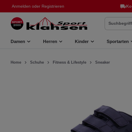
Anmelden
oder
Registrieren
Ko
inhalt springen
Damen
Herren
Kinder
Sportarten
Home
Schuhe
Fitness & Lifestyle
Sneaker