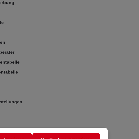
Werbung
te
ßen
berater
entabelle
ntabelle
stellungen