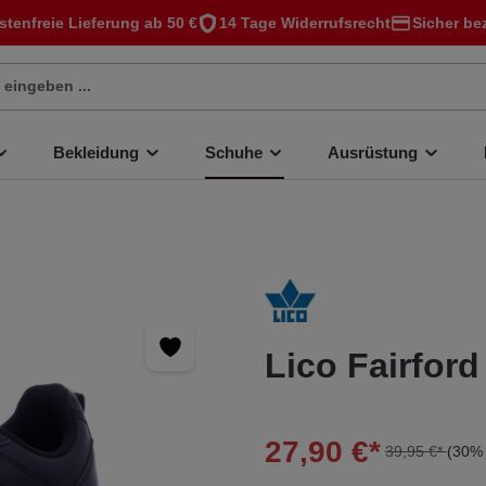
stenfreie Lieferung ab 50 €
14 Tage Widerrufsrecht
Sicher be
Bekleidung
Schuhe
Ausrüstung
Lico Fairfor
27,90 €*
39,95 €*
(30% 