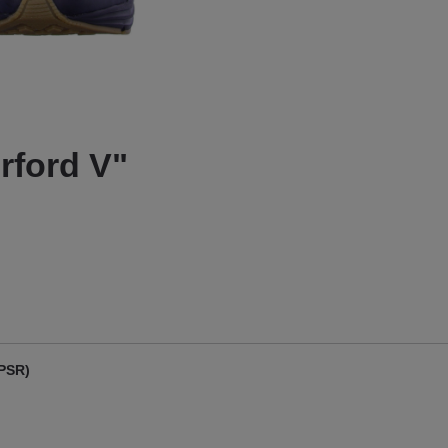
rford V"
GPSR)