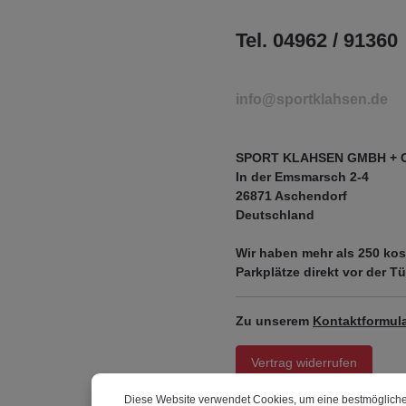
Tel. 04962 / 91360
info@sportklahsen.de
SPORT KLAHSEN GMBH + 
In der Emsmarsch 2-4
26871 Aschendorf
Deutschland
Wir haben mehr als
250 kos
Parkplätze
direkt vor der Tü
Zu unserem
Kontaktformula
Vertrag widerrufen
Diese Website verwendet Cookies, um eine bestmögliche