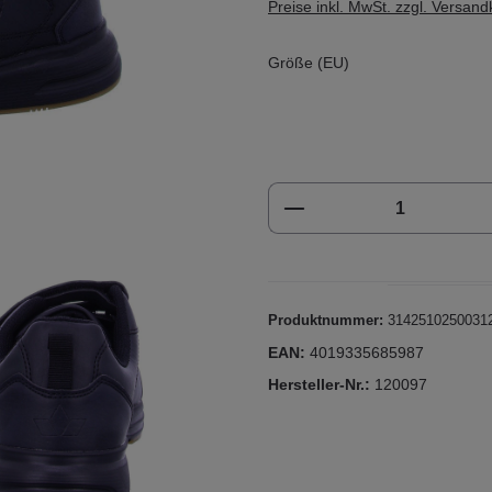
Preise inkl. MwSt. zzgl. Versan
Größe (EU)
Produkt Anzahl: Gi
Produktnummer:
3142510250031
EAN:
4019335685987
Hersteller-Nr.:
120097