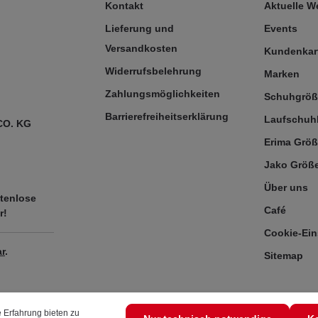
Kontakt
Aktuelle 
Lieferung und
Events
Versandkosten
Kundenkar
Widerrufsbelehrung
Marken
Zahlungsmöglichkeiten
Schuhgrö
Barrierefreiheitserklärung
Laufschuh
CO. KG
Erima Größ
Jako Größe
Über uns
tenlose
Café
r!
Cookie-Ein
r
.
Sitemap
 Erfahrung bieten zu