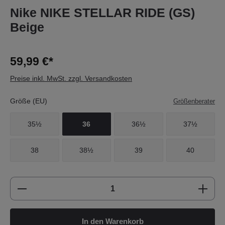
Nike NIKE STELLAR RIDE (GS)
Beige
59,99 €*
Preise inkl. MwSt. zzgl. Versandkosten
Größe (EU)
Größenberater
35½
36
36½
37½
38
38½
39
40
Produkt Anzahl: Gib den gewünschten Wert e
In den Warenkorb