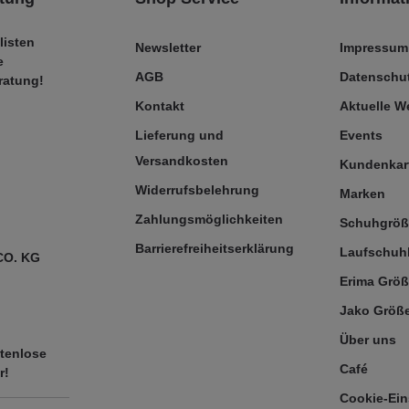
listen
Newsletter
Impressum
e
AGB
Datenschut
ratung!
Kontakt
Aktuelle 
Lieferung und
Events
Versandkosten
Kundenkar
Widerrufsbelehrung
Marken
Zahlungsmöglichkeiten
Schuhgrö
Barrierefreiheitserklärung
Laufschuh
CO. KG
Erima Größ
Jako Größe
Über uns
tenlose
Café
r!
Cookie-Ein