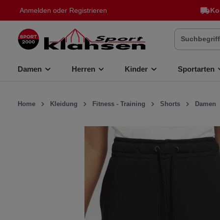
Anmelden
oder
Registrieren
Ko
inhalt springen
Damen
Herren
Kinder
Sportarten
Home
Kleidung
Fitness - Training
Shorts
Damen