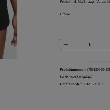
Preise inkl. MwSt. zzgl. Versan
Größe
Produkt Anzahl: Gi
Produktnummer:
2785120660410
EAN:
193659744347
Hersteller-Nr.:
CJ2158 010