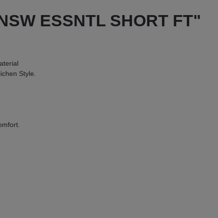
W NSW ESSNTL SHORT FT"
terial
chen Style.
omfort.