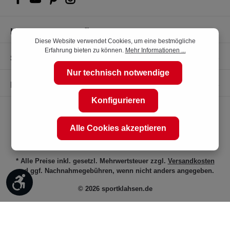
Kompetente Kaufberatung
Diese Website verwendet Cookies, um eine bestmögliche
Erfahrung bieten zu können.
Mehr Informationen ...
Shop Service
Nur technisch notwendige
Informationen
Konfigurieren
Alle Cookies akzeptieren
* Alle Preise inkl. gesetzl. Mehrwertsteuer zzgl.
Versandkosten
und ggf. Nachnahmegebühren, wenn nicht anders angegeben.
Werkzeugleiste anzeigen
© 2026 sportklahsen.de
Vertrag widerrufen