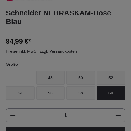
Schneider NEBRASKAM-Hose
Blau
84,99 €*
Preise inkl. MwSt. zzgl. Versandkosten
Größe
48
50
52
54
56
58
60
Produkt Anzahl: Gib den gewünschten Wert e