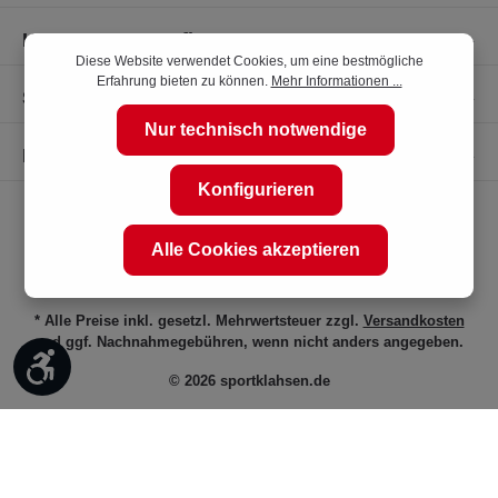
Kompetente Kaufberatung
Diese Website verwendet Cookies, um eine bestmögliche
Erfahrung bieten zu können.
Mehr Informationen ...
Shop Service
Nur technisch notwendige
Informationen
Konfigurieren
Alle Cookies akzeptieren
* Alle Preise inkl. gesetzl. Mehrwertsteuer zzgl.
Versandkosten
und ggf. Nachnahmegebühren, wenn nicht anders angegeben.
Werkzeugleiste anzeigen
© 2026 sportklahsen.de
Vertrag widerrufen