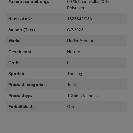
Faserbeschreibung:
60 % Baumwolle/40 %
Polyester
Herst.-ArtNr:
1326849/036
Saison (Text):
Q/32023
Marke:
Under Armour
Geschlecht:
Herren
Größe:
L
Sportart:
Training
Produktkategorie:
Textil
Produkttyp:
T-Shirts & Tanks
FarbeSelekt:
Grau