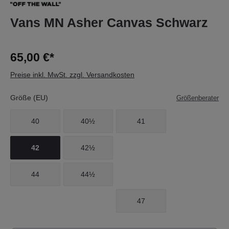
Vans MN Asher Canvas Schwarz
65,00 €*
Preise inkl. MwSt. zzgl. Versandkosten
Größe (EU)
Größenberater
40
40½
41
42
42½
44
44½
47