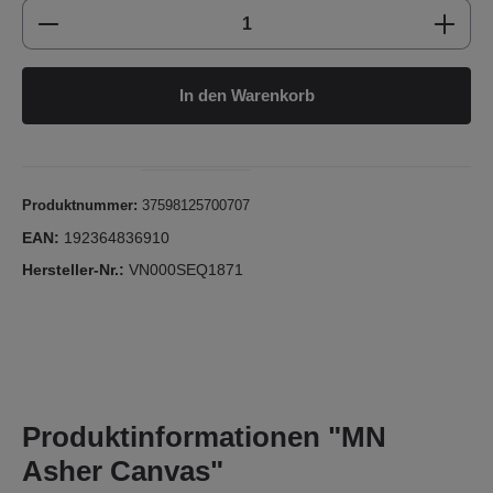
Produkt Anzahl: Gib den gewünschten Wert e
In den Warenkorb
Produktnummer:
37598125700707
EAN:
192364836910
Hersteller-Nr.:
VN000SEQ1871
Produktinformationen "MN
Asher Canvas"