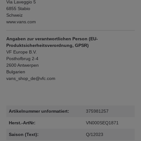
Via Laveggio 5
6855 Stabio
Schweiz
www.vans.com
Angaben zur verantwortlichen Person (EU-
Produktsicherheitsverordnung, GPSR)
VF Europe B.V.
Posthofbrug 2-4
2600 Antwerpen
Bulgarien
vans_shop_de@vfc.com
Artikelnummer unformatiert:
375981257
Herst.-ArtNr:
VN000SEQ1871
Saison (Text):
Q/12023