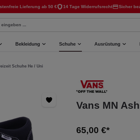
stenfreie Lieferung ab 50 €
14 Tage Widerrufsrecht
Sicher be
Bekleidung
Schuhe
Ausrüstung
reizeit Schuhe He / Uni
Vans MN Ash
65,00 €*