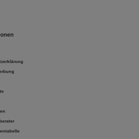
ionen
zerklärung
Werbung
te
ßen
berater
entabelle