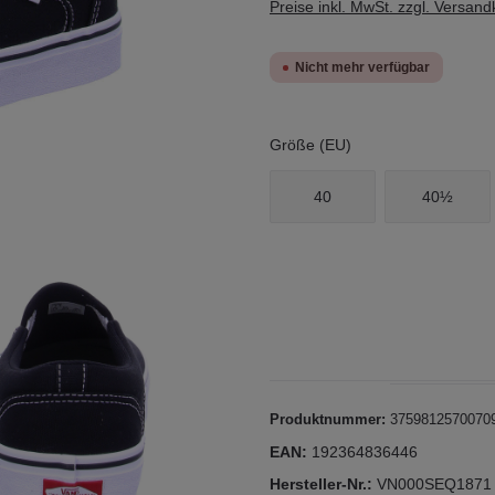
Preise inkl. MwSt. zzgl. Versan
Nicht mehr verfügbar
Größe (EU)
40
40½
Produktnummer:
3759812570070
EAN:
192364836446
Hersteller-Nr.:
VN000SEQ1871