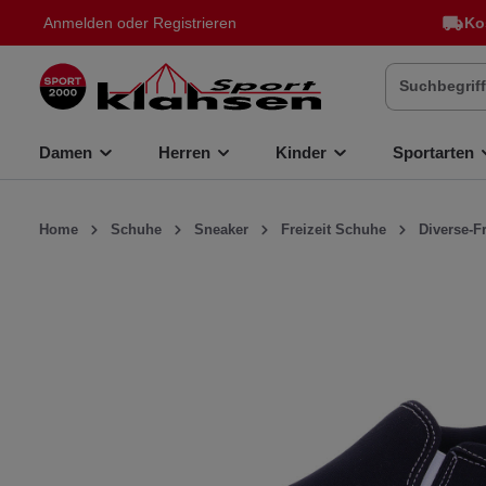
Anmelden
oder
Registrieren
Ko
inhalt springen
Damen
Herren
Kinder
Sportarten
Home
Schuhe
Sneaker
Freizeit Schuhe
Diverse-F