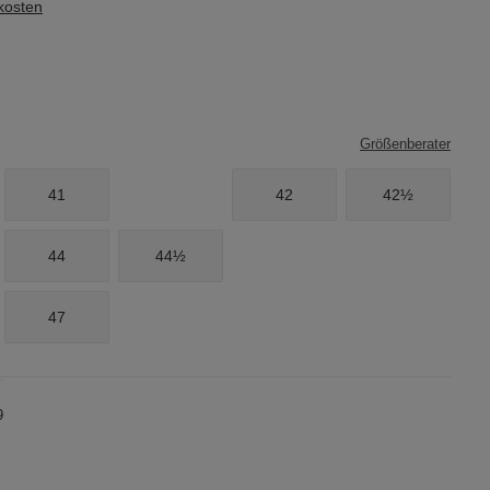
dkosten
Größenberater
41
42
42½
44
44½
47
9