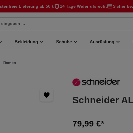
stenfreie Lieferung ab 50 €
14 Tage Widerrufsrecht
Sicher be
Bekleidung
Schuhe
Ausrüstung
Damen
Schneider 
79,99 €*