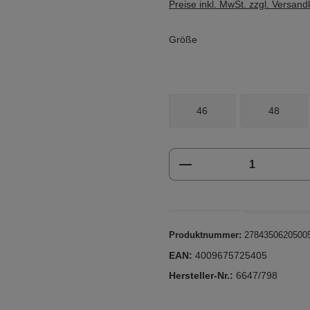
Preise inkl. MwSt. zzgl. Versan
Größe
46
48
Produkt Anzahl: Gi
Produktnummer:
2784350620500
EAN:
4009675725405
Hersteller-Nr.:
6647/798