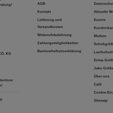
AGB
Datenschut
ratung!
Kontakt
Aktuelle 
Lieferung und
Events
Versandkosten
Kundenkar
Widerrufsbelehrung
Marken
Zahlungsmöglichkeiten
Schuhgrö
Barrierefreiheitserklärung
Laufschuh
CO. KG
Erima Größ
Jako Größe
Über uns
tenlose
Café
r!
Cookie-Ein
r
.
Sitemap