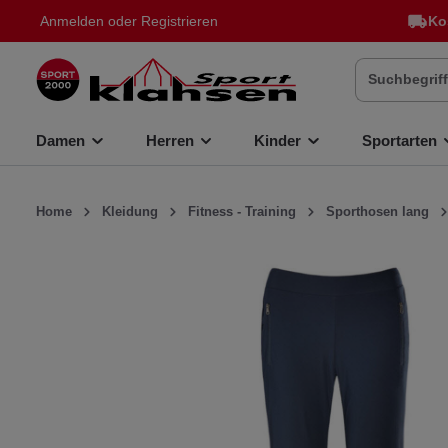
Anmelden
oder
Registrieren
Ko
inhalt springen
Damen
Herren
Kinder
Sportarten
Home
Kleidung
Fitness - Training
Sporthosen lang