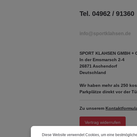
Tel. 04962 / 91360
info@sportklahsen.de
SPORT KLAHSEN GMBH + 
In der Emsmarsch 2-4
26871 Aschendorf
Deutschland
Wir haben mehr als
250 kos
Parkplätze
direkt vor der Tü
Zu unserem
Kontaktformula
Vertrag widerrufen
Diese Website verwendet Cookies, um eine bestmögliche