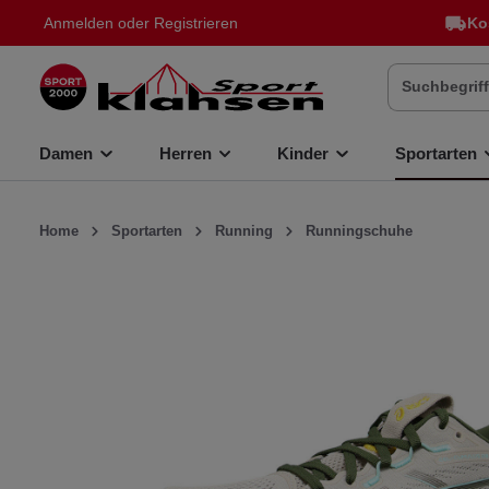
Anmelden
oder
Registrieren
Ko
inhalt springen
Damen
Herren
Kinder
Sportarten
Home
Sportarten
Running
Runningschuhe