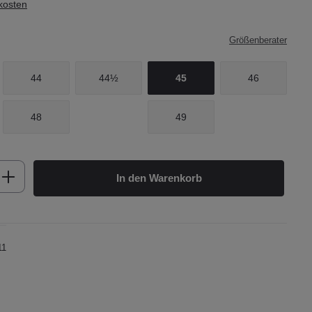
dkosten
Größenberater
44
44½
45
46
48
49
b den gewünschten Wert ein oder benutze d
In den Warenkorb
11