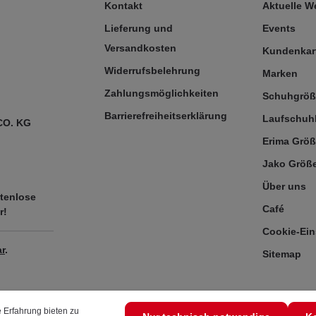
Kontakt
Aktuelle 
Lieferung und
Events
Versandkosten
Kundenkar
Widerrufsbelehrung
Marken
Zahlungsmöglichkeiten
Schuhgrö
Barrierefreiheitserklärung
Laufschuh
CO. KG
Erima Größ
Jako Größe
Über uns
tenlose
Café
r!
Cookie-Ein
r
.
Sitemap
 Erfahrung bieten zu