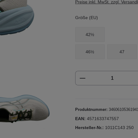
Preise inkl. MwSt. zzgl. Versan
Größe (EU)
42½
46½
47
Produkt Anzahl: Gi
Produktnummer:
3460610536194
EAN:
4571633747557
Hersteller-Nr.:
1011C143 250