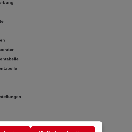
Werbung
te
ßen
berater
entabelle
ntabelle
stellungen