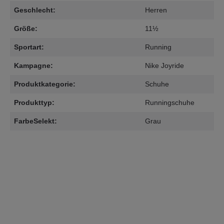
Geschlecht:
Herren
Größe:
11½
Sportart:
Running
Kampagne:
Nike Joyride
Produktkategorie:
Schuhe
Produkttyp:
Runningschuhe
FarbeSelekt:
Grau