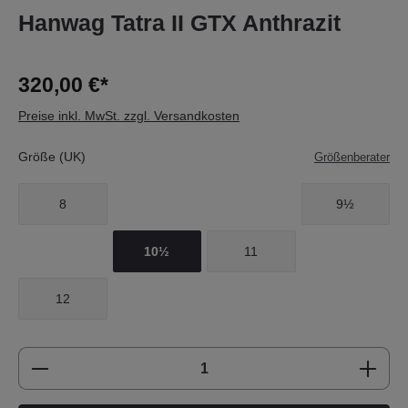
Hanwag Tatra II GTX Anthrazit
320,00 €*
Preise inkl. MwSt. zzgl. Versandkosten
Größe (UK)
Größenberater
8
9½
10½
11
12
Produkt Anzahl: Gib den gewünschten Wert e