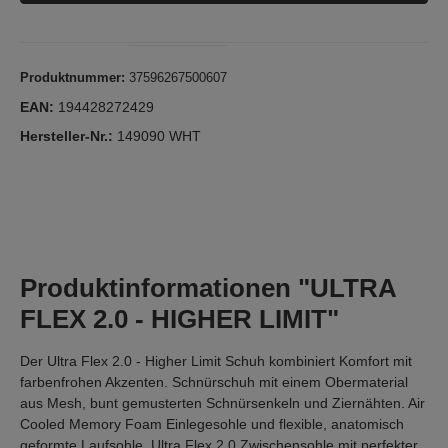
Produktnummer:
37596267500607
EAN:
194428272429
Hersteller-Nr.:
149090 WHT
Produktinformationen "ULTRA
FLEX 2.0 - HIGHER LIMIT"
Der Ultra Flex 2.0 - Higher Limit Schuh kombiniert Komfort mit
farbenfrohen Akzenten. Schnürschuh mit einem Obermaterial
aus Mesh, bunt gemusterten Schnürsenkeln und Ziernähten. Air
Cooled Memory Foam Einlegesohle und flexible, anatomisch
geformte Laufsohle. Ultra Flex 2.0 Zwischensohle mit perfekter