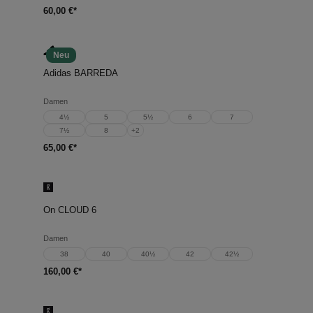
60,00 €*
Neu
Adidas BARREDA
Damen
4½
5
5½
6
7
7½
8
+
2
65,00 €*
On CLOUD 6
Damen
38
40
40½
42
42½
160,00 €*