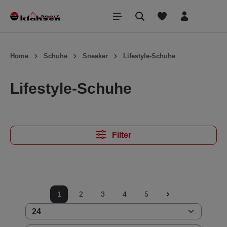
inhalt springen
Home
Schuhe
Sneaker
Lifestyle-Schuhe
Lifestyle-Schuhe
Filter
1
2
3
4
5