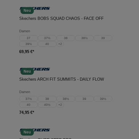
Neu
Skechers BOBS SQUAD CHAOS - FACE OFF
Damen
37
37½
38
38½
39
39½
40
+
2
69,95 €*
Neu
Skechers ARCH FIT SUMMITS - DAILY FLOW
Damen
37½
38
38½
39
39½
40
40½
+
2
74,95 €*
Neu