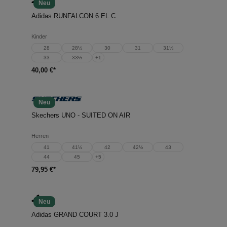
Neu
Adidas RUNFALCON 6 EL C
Kinder
28
28½
30
31
31½
33
33½
+
1
40,00 €*
Neu
Skechers UNO - SUITED ON AIR
Herren
41
41½
42
42½
43
44
45
+
5
79,95 €*
Neu
Adidas GRAND COURT 3.0 J