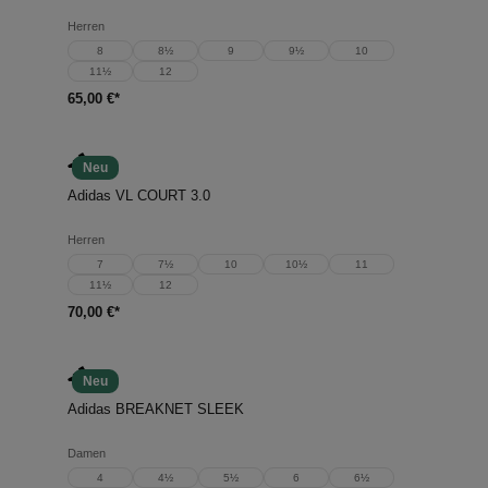
Herren
8
8½
9
9½
10
11½
12
65,00 €*
Neu
Adidas VL COURT 3.0
Herren
7
7½
10
10½
11
11½
12
70,00 €*
Neu
Adidas BREAKNET SLEEK
Damen
4
4½
5½
6
6½