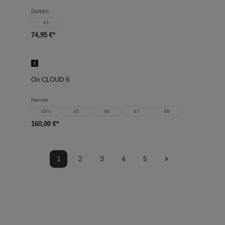
Damen
41
74,95 €*
On CLOUD 6
Herren
44½
45
46
47
48
160,00 €*
1
2
3
4
5