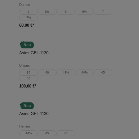
Damen
5
5½
6
6½
7
7½
60,00 €*
Neu
Asics GEL-1130
Unisex
39
40
43½
44½
45
46
100,00 €*
Neu
Asics GEL-1130
Herren
44½
45
46