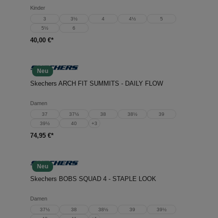
Kinder
3
3½
4
4½
5
5½
6
40,00 €*
Neu
Skechers ARCH FIT SUMMITS - DAILY FLOW
Damen
37
37½
38
38½
39
39½
40
+
3
74,95 €*
Neu
Skechers BOBS SQUAD 4 - STAPLE LOOK
Damen
37½
38
38½
39
39½