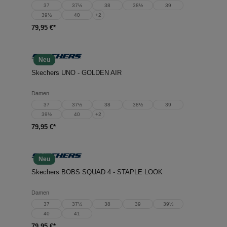
37
37½
38
38½
39
39½
40
+
2
79,95 €*
Neu
Skechers UNO - GOLDEN AIR
Damen
37
37½
38
38½
39
39½
40
+
2
79,95 €*
Neu
Skechers BOBS SQUAD 4 - STAPLE LOOK
Damen
37
37½
38
39
39½
40
41
79,95 €*