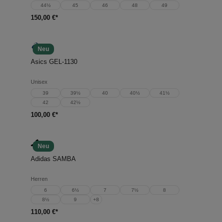
44½
45
46
48
49
150,00 €*
Neu
Asics GEL-1130
Unisex
39
39½
40
40½
41½
42
42½
100,00 €*
Neu
Adidas SAMBA
Herren
6
6½
7
7½
8
8½
9
+
8
110,00 €*