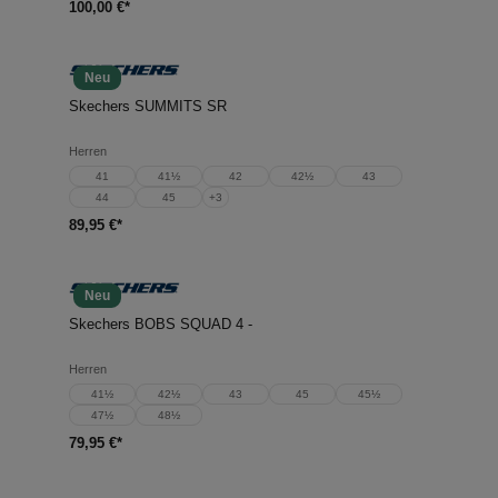
100,00 €*
Neu
Skechers SUMMITS SR
Herren
41
41½
42
42½
43
44
45
+
3
89,95 €*
Neu
Skechers BOBS SQUAD 4 -
Herren
41½
42½
43
45
45½
47½
48½
79,95 €*