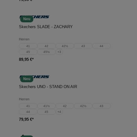
Neu
Skechers SLADE - ZACHARY
Herren
41
42
42½
43
44
45
45½
+
3
89,95 €*
Neu
Skechers UNO - STAND ON AIR
Herren
41
41½
42
42½
43
44
45
+
4
79,95 €*