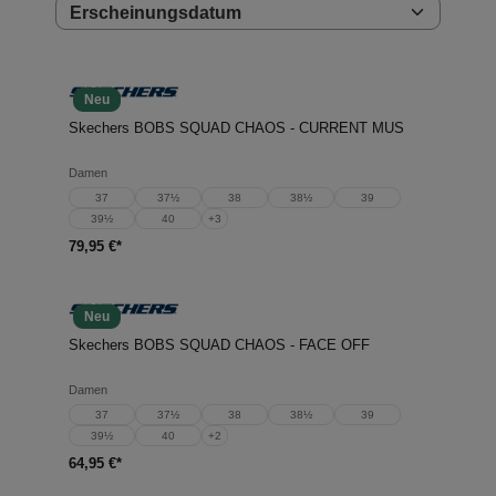
Neu
Skechers BOBS SQUAD CHAOS - CURRENT MUS
Damen
37
37½
38
38½
39
39½
40
+
3
79,95 €*
Neu
Skechers BOBS SQUAD CHAOS - FACE OFF
Damen
37
37½
38
38½
39
39½
40
+
2
64,95 €*