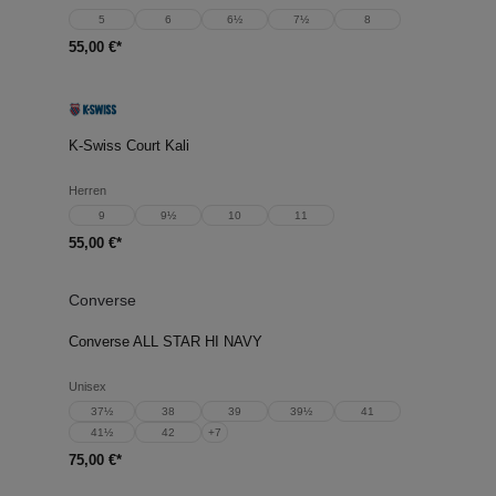
5
6
6½
7½
8
55,00 €*
K-Swiss Court Kali
Herren
9
9½
10
11
55,00 €*
Converse
Converse ALL STAR HI NAVY
Unisex
37½
38
39
39½
41
41½
42
+
7
75,00 €*