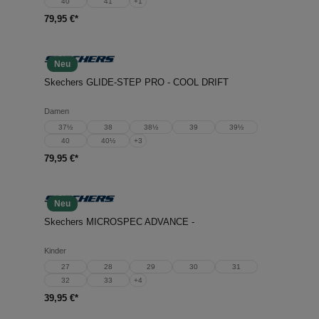
40
41
+
1
79,95 €*
Neu
Skechers GLIDE-STEP PRO - COOL DRIFT
Damen
37½
38
38½
39
39½
40
40½
+
3
79,95 €*
Neu
Skechers MICROSPEC ADVANCE -
Kinder
27
28
29
30
31
32
33
+
4
39,95 €*