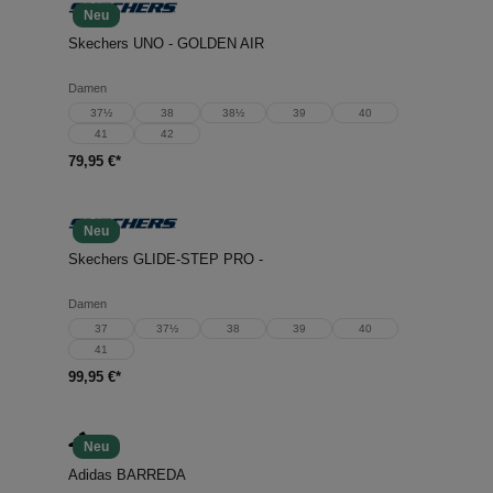
Neu
Skechers UNO - GOLDEN AIR
Damen
37½
38
38½
39
40
41
42
79,95 €*
Neu
Skechers GLIDE-STEP PRO -
Damen
37
37½
38
39
40
41
99,95 €*
Neu
Adidas BARREDA