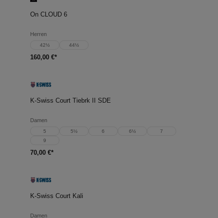
On CLOUD 6
Herren
42½
44½
160,00 €*
K-Swiss Court Tiebrk II SDE
Damen
5
5½
6
6½
7
9
70,00 €*
K-Swiss Court Kali
Damen