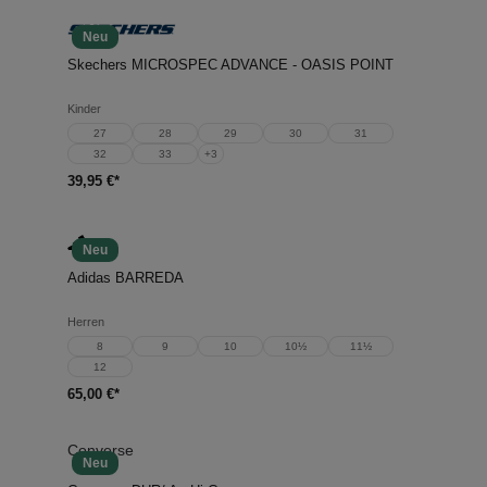
Neu
Skechers MICROSPEC ADVANCE - OASIS POINT
Kinder
27
28
29
30
31
32
33
+
3
39,95 €*
Neu
Adidas BARREDA
Herren
8
9
10
10½
11½
12
65,00 €*
Converse
Neu