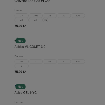
Converse DUR/ As Hi Can
Unisex
37
37½
38
39
39½
40
41
+
5
75,00 €*
Neu
Adidas VL COURT 3.0
Damen
4½
5
5½
6
6½
7
75,00 €*
Neu
Asics GEL-NYC
Herren