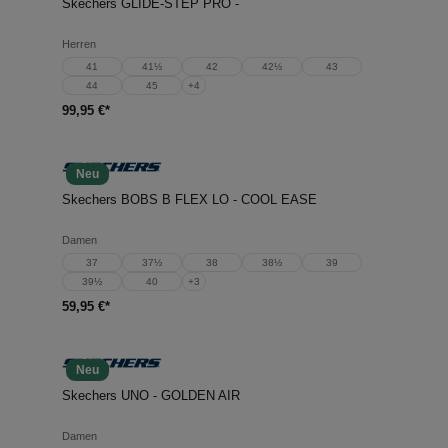
Skechers GLIDE-STEP PRO -
Herren
41
41½
42
42½
43
44
45
+
4
99,95 €*
Neu
Skechers BOBS B FLEX LO - COOL EASE
Damen
37
37½
38
38½
39
39½
40
+
3
59,95 €*
Neu
Skechers UNO - GOLDEN AIR
Damen