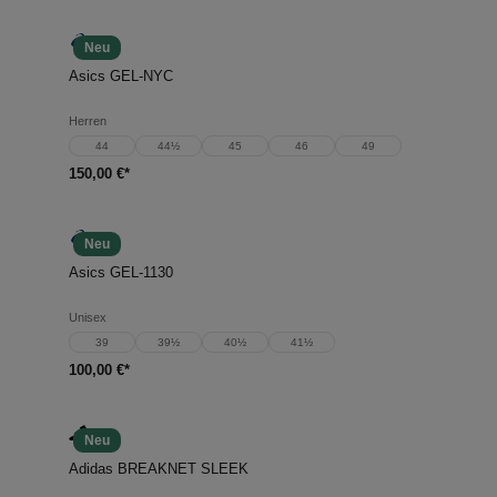
Neu
Asics GEL-NYC
Herren
44
44½
45
46
49
150,00 €*
Neu
Asics GEL-1130
Unisex
39
39½
40½
41½
100,00 €*
Neu
Adidas BREAKNET SLEEK