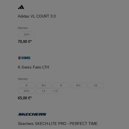
Adidas VL COURT 3.0
Herren
10½
70,00 €*
K-Swiss Fario LTH
Herren
8
8½
9
9½
10
10½
11
+
2
65,00 €*
Skechers SKECH-LITE PRO - PERFECT TIME