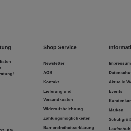
tung
Shop Service
Informat
listen
Newsletter
Impressum
e
AGB
Datenschut
ratung!
Kontakt
Aktuelle 
Lieferung und
Events
Versandkosten
Kundenkar
Widerrufsbelehrung
Marken
Zahlungsmöglichkeiten
Schuhgrö
Barrierefreiheitserklärung
Laufschuh
CO. KG