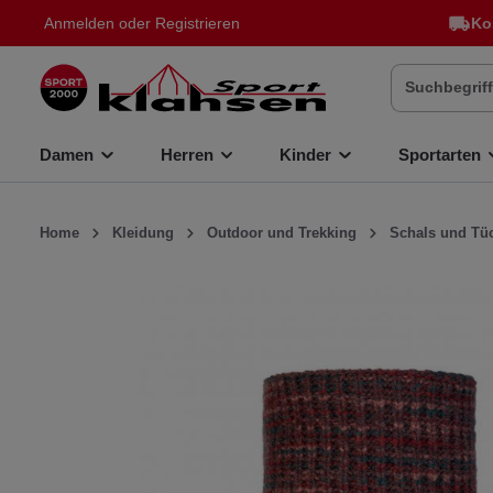
Anmelden
oder
Registrieren
Ko
inhalt springen
Damen
Herren
Kinder
Sportarten
Home
Kleidung
Outdoor und Trekking
Schals und Tü