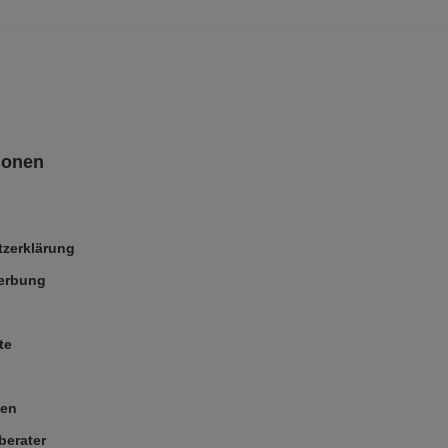
ionen
zerklärung
Werbung
te
ßen
berater