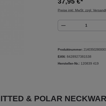
37,95 €*
Preise inkl. MwSt. zzgl. Versan
Produkt Anzahl: Gi
Produktnummer:
2140350280000
EAN:
8428927381538
Hersteller-Nr.:
120839 419
"KNITTED & POLAR NECKWA