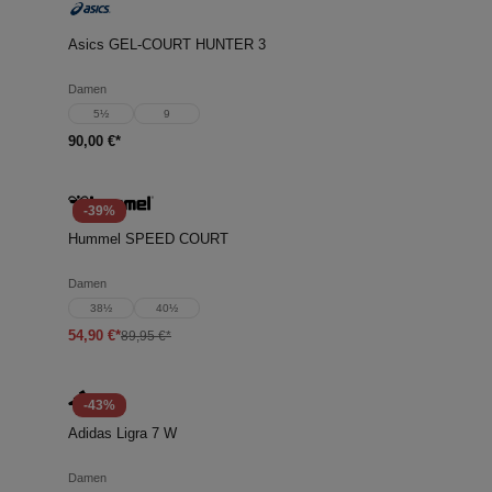
Asics GEL-COURT HUNTER 3
Damen
5½
9
90,00 €*
-39%
Hummel SPEED COURT
Damen
38½
40½
54,90 €*
89,95 €*
-43%
Adidas Ligra 7 W
Damen