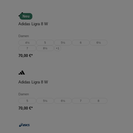
Neu
Adidas Ligra 8 W
Damen
4½
5
5½
6
6½
7
8½
+
1
70,00 €*
Adidas Ligra 8 W
Damen
5
5½
6½
7
8
70,00 €*