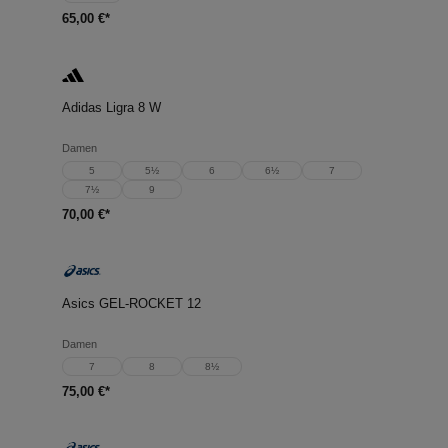
65,00 €*
Adidas Ligra 8 W
Damen
5
5½
6
6½
7
7½
9
70,00 €*
Asics GEL-ROCKET 12
Damen
7
8
8½
75,00 €*