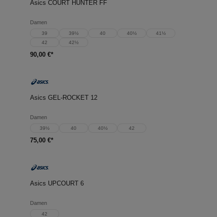
Asics COURT HUNTER FF
Damen
39
39½
40
40½
41½
42
42½
90,00 €*
Asics GEL-ROCKET 12
Damen
39½
40
40½
42
75,00 €*
Asics UPCOURT 6
Damen
42