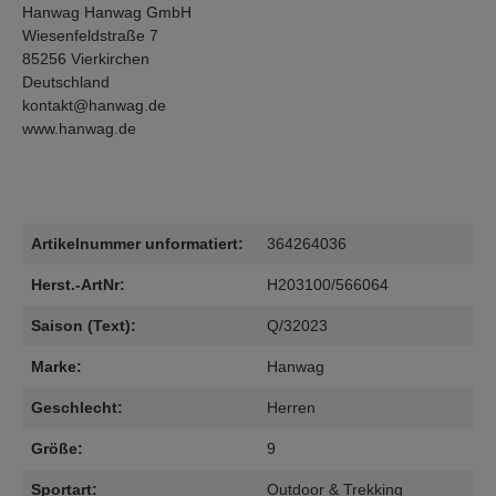
Hanwag Hanwag GmbH
Wiesenfeldstraße 7
85256 Vierkirchen
Deutschland
kontakt@hanwag.de
www.hanwag.de
Artikelnummer unformatiert:
364264036
Herst.-ArtNr:
H203100/566064
Saison (Text):
Q/32023
Marke:
Hanwag
Geschlecht:
Herren
Größe:
9
Sportart:
Outdoor & Trekking