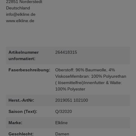
22851 Norderstedt
Deutschland
info@elkline.de
www.elkline.de
Artikelnummer
264418315
unformatiert:
Faserbeschreibung:
Oberstoff: 96% Baumwolle, 4%
ViskoseMembran: 100% Polyurethan
( lösemittelfrei)Innenfutter & Watte:
100% Polyester
Herst.-ArtNr:
2019051 102100
Saison (Text):
Q/32020
Marke:
Elkline
Geschlecht:
Damen