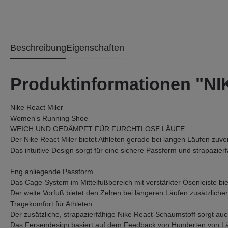
Beschreibung
Eigenschaften
Produktinformationen "N
Nike React Miler
Women's Running Shoe
WEICH UND GEDÄMPFT FÜR FURCHTLOSE LÄUFE.
Der Nike React Miler bietet Athleten gerade bei langen Läufen zuverl
Das intuitive Design sorgt für eine sichere Passform und strapazier
Eng anliegende Passform
Das Cage-System im Mittelfußbereich mit verstärkter Ösenleiste biet
Der weite Vorfuß bietet den Zehen bei längeren Läufen zusätzliche
Tragekomfort für Athleten
Der zusätzliche, strapazierfähige Nike React-Schaumstoff sorgt a
Das Fersendesign basiert auf dem Feedback von Hunderten von Läu