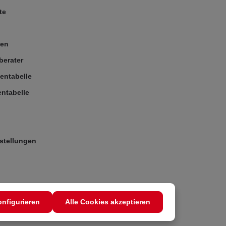
te
ßen
berater
entabelle
ntabelle
stellungen
nfigurieren
Alle Cookies akzeptieren