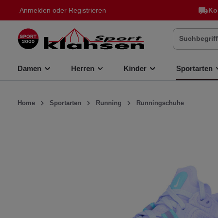
Anmelden
oder
Registrieren
Ko
inhalt springen
Damen
Herren
Kinder
Sportarten
Home
Sportarten
Running
Runningschuhe