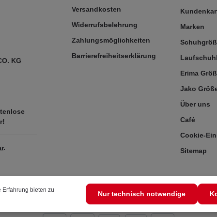
Versandkosten
Kundenkar
Widerrufsbelehrung
Marken
Zahlungsmöglichkeiten
Schuhgrö
Barrierefreiheitserklärung
Laufschuh
CO. KG
Erima Größ
Jako Größe
Über uns
tenlose
Café
r!
Cookie-Ein
r
.
Sitemap
 Erfahrung bieten zu
Nur technisch notwendige
Ko