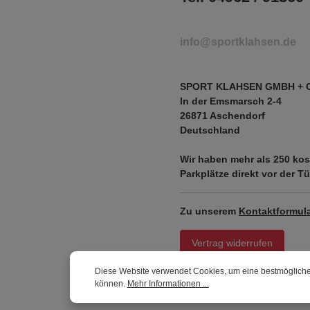
info@sportklahsen.de
SPORT KLAHSEN GMBH + 
In der Emsmarsch 2-4
26871 Aschendorf
Deutschland
Wir haben mehr als
250 kos
Parkplätze
direkt vor der Tü
Zu unserem
Kontaktformula
Vertrag widerrufen
Diese Website verwendet Cookies, um eine bestmögliche
können.
Mehr Informationen ...