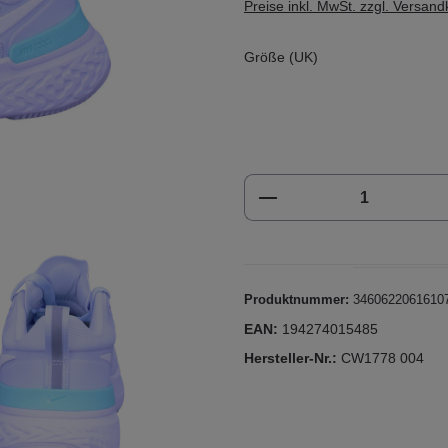
Preise inkl. MwSt. zzgl. Versan
Größe (UK)
Produkt Anzahl: Gi
Produktnummer:
3460622061610
EAN:
194274015485
Hersteller-Nr.:
CW1778 004