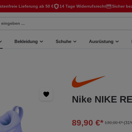
stenfreie Lieferung ab 50 €
14 Tage Widerrufsrecht
Sicher be
Bekleidung
Schuhe
Ausrüstung
Nike NIKE R
89,90 €*
130,00 €*
(31%