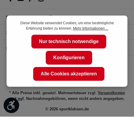
Kompetente Kaufberatung
Diese Website verwendet Cookies, um eine bestmögliche
Erfahrung bieten zu können.
Mehr Informationen ...
Shop Service
Nur technisch notwendige
Informationen
Konfigurieren
Alle Cookies akzeptieren
* Alle Preise inkl. gesetzl. Mehrwertsteuer zzgl.
Versandkosten
und ggf. Nachnahmegebühren, wenn nicht anders angegeben.
Werkzeugleiste anzeigen
© 2026 sportklahsen.de
Vertrag widerrufen