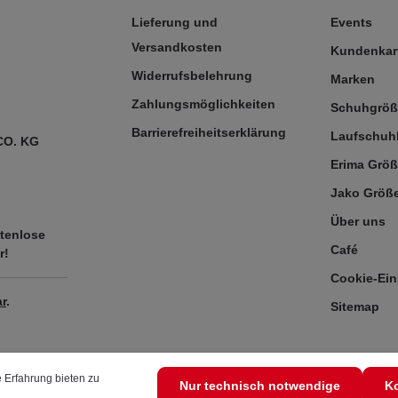
Lieferung und
Events
Versandkosten
Kundenkar
Widerrufsbelehrung
Marken
Zahlungsmöglichkeiten
Schuhgrö
Barrierefreiheitserklärung
Laufschuh
CO. KG
Erima Größ
Jako Größe
Über uns
tenlose
Café
r!
Cookie-Ein
r
.
Sitemap
 Erfahrung bieten zu
Nur technisch notwendige
Ko