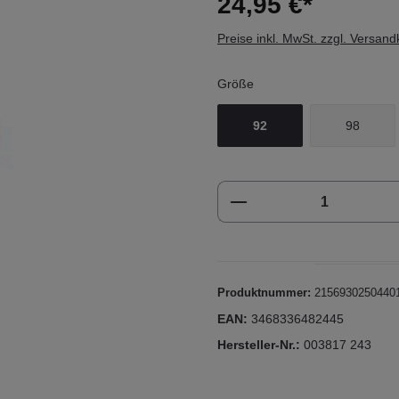
24,95 €*
Preise inkl. MwSt. zzgl. Versan
Größe
92
98
Produkt Anzahl: Gi
Produktnummer:
2156930250440
EAN:
3468336482445
Hersteller-Nr.:
003817 243