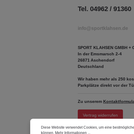
Tel. 04962 / 91360
info@sportklahsen.de
SPORT KLAHSEN GMBH + 
In der Emsmarsch 2-4
26871 Aschendorf
Deutschland
Wir haben mehr als
250 kos
Parkplätze
direkt vor der Tü
Zu unserem
Kontaktformula
Vertrag widerrufen
Diese Website verwendet Cookies, um eine bestmögliche
können.
Mehr Informationen ...