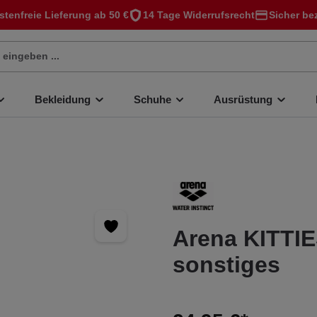
stenfreie Lieferung ab 50 €
14 Tage Widerrufsrecht
Sicher be
Bekleidung
Schuhe
Ausrüstung
Arena KITTI
sonstiges