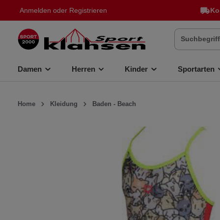
Anmelden
oder
Registrieren
Ko
inhalt springen
Damen
Herren
Kinder
Sportarten
Home
Kleidung
Baden - Beach